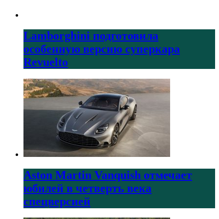
Lamborghini подготовила
особенную версию суперкара
Revuelto
Aston Martin Vanquish отмечает
юбилей в четверть века
спецверсией