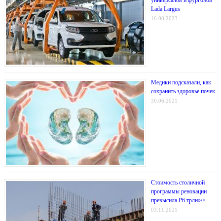
Lada Largus
16.08.2023
Медики подсказали, как
сохранить здоровье почек
30.06.2021
Стоимость столичной
программы реновации
превысила ₽6 трлн»/>
03.11.2021