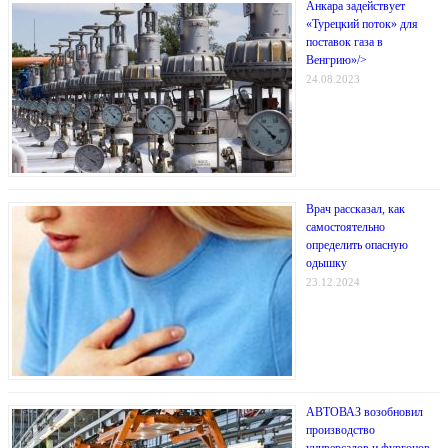
Анкара задействует
«Турецкий поток» для
поставок газа в
Венгрию»/>
24.08.2023
Врач рассказал, как
самостоятельно
определить опасную
одышку
23.12.2024
АВТОВАЗ возобновил
производство
универсалов и фургонов