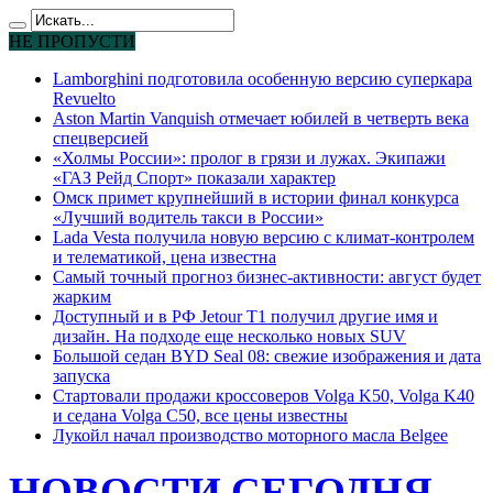
НЕ ПРОПУСТИ
Lamborghini подготовила особенную версию суперкара
Revuelto
Aston Martin Vanquish отмечает юбилей в четверть века
спецверсией
«Холмы России»: пролог в грязи и лужах. Экипажи
«ГАЗ Рейд Спорт» показали характер
Омск примет крупнейший в истории финал конкурса
«Лучший водитель такси в России»
Lada Vesta получила новую версию с климат-контролем
и телематикой, цена известна
Самый точный прогноз бизнес-активности: август будет
жарким
Доступный и в РФ Jetour T1 получил другие имя и
дизайн. На подходе еще несколько новых SUV
Большой седан BYD Seal 08: свежие изображения и дата
запуска
Стартовали продажи кроссоверов Volga K50, Volga K40
и седана Volga C50, все цены известны
Лукойл начал производство моторного масла Belgee
НОВОСТИ СЕГОДНЯ