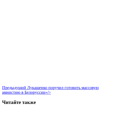
Предыдущий
Лукашенко поручил готовить массовую
амнистию в Белоруссии»/>
Читайте также