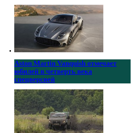
Aston Martin Vanquish отмечает
юбилей в четверть века
спецверсией