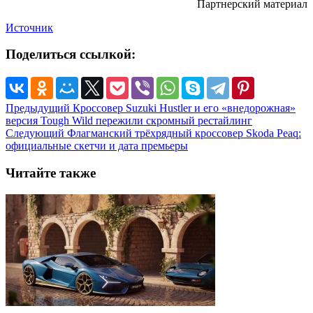
Партнерский материал
Источник
Поделиться ссылкой:
Предыдущий
Кроссовер Suzuki Hustler и его «внедорожная»
версия Tough Wild пережили скромный рестайлинг
Следующий
Флагманский трёхрядный кроссовер Skoda Peaq:
официальные скетчи и дата премьеры
Читайте также