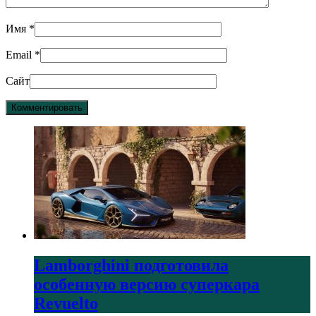
Имя
*
Email
*
Сайт
Lamborghini подготовила
особенную версию суперкара
Revuelto