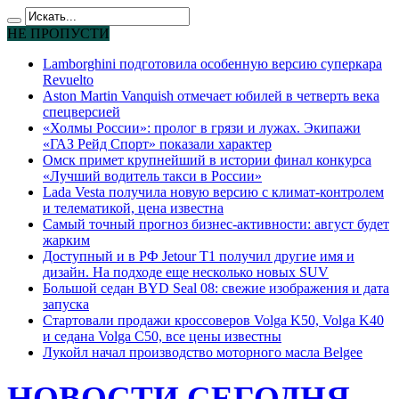
НЕ ПРОПУСТИ
Lamborghini подготовила особенную версию суперкара
Revuelto
Aston Martin Vanquish отмечает юбилей в четверть века
спецверсией
«Холмы России»: пролог в грязи и лужах. Экипажи
«ГАЗ Рейд Спорт» показали характер
Омск примет крупнейший в истории финал конкурса
«Лучший водитель такси в России»
Lada Vesta получила новую версию с климат-контролем
и телематикой, цена известна
Самый точный прогноз бизнес-активности: август будет
жарким
Доступный и в РФ Jetour T1 получил другие имя и
дизайн. На подходе еще несколько новых SUV
Большой седан BYD Seal 08: свежие изображения и дата
запуска
Стартовали продажи кроссоверов Volga K50, Volga K40
и седана Volga C50, все цены известны
Лукойл начал производство моторного масла Belgee
НОВОСТИ СЕГОДНЯ