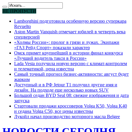
НЕ ПРОПУСТИ
Lamborghini подготовила особенную версию суперкара
Revuelto
Aston Martin Vanquish отмечает юбилей в четверть века
спецверсией
«Холмы России»: пролог в грязи и лужах. Экипажи
«ГАЗ Рейд Спорт» показали характер
Омск примет крупнейший в истории финал конкурса
«Лучший водитель такси в России»
Lada Vesta получила новую версию с климат-контролем
и телематикой, цена известна
Самый точный прогноз бизнес-активности: август будет
жарким
Доступный и в РФ Jetour T1 получил другие имя и
дизайн. На подходе еще несколько новых SUV
Большой седан BYD Seal 08: свежие изображения и дата
запуска
Стартовали продажи кроссоверов Volga K50, Volga K40
и седана Volga C50, все цены известны
Лукойл начал производство моторного масла Belgee
НОВОСТИ СЕГОДНЯ