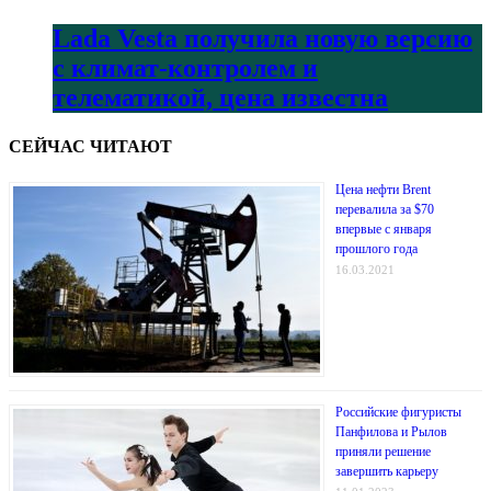
Lada Vesta получила новую версию
с климат-контролем и
телематикой, цена известна
СЕЙЧАС ЧИТАЮТ
Цена нефти Brent
перевалила за $70
впервые с января
прошлого года
16.03.2021
Российские фигуристы
Панфилова и Рылов
приняли решение
завершить карьеру