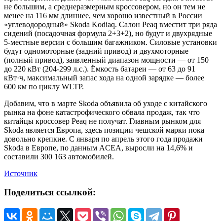
не большим, а среднеразмерным кроссовером, но он тем не
менее на 116 мм длиннее, чем хорошо известный в России
«углеводородный» Skoda Kodiaq. Салон Peaq вместит три ряда
сидений (посадочная формула 2+3+2), но будут и двухрядные
5-местные версии с большим багажником. Силовые установки
будут одномоторные (задний привод) и двухмоторные
(полный привод), заявленный диапазон мощности — от 150
до 220 кВт (204-299 л.с.). Ёмкость батареи — от 63 до 91
кВт·ч, максимальный запас хода на одной зарядке — более
600 км по циклу WLTP.
Добавим, что в марте Skoda объявила об уходе с китайского
рынка на фоне катастрофического обвала продаж, так что
китайцы кроссовер Peaq не получат. Главным рынком для
Skoda является Европа, здесь позиции чешской марки пока
довольно крепкие. С января по апрель этого года продажи
Skoda в Европе, по данным ACEA, выросли на 14,6% и
составили 300 163 автомобилей.
Источник
Поделиться ссылкой: