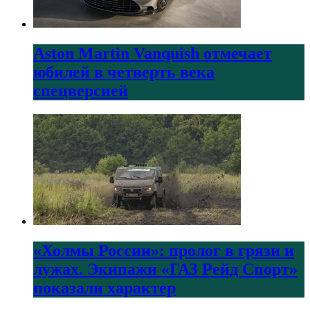
Aston Martin Vanquish отмечает
юбилей в четверть века
спецверсией
«Холмы России»: пролог в грязи и
лужах. Экипажи «ГАЗ Рейд Спорт»
показали характер