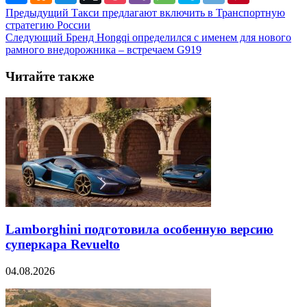
Предыдущий
Такси предлагают включить в Транспортную
стратегию России
Следующий
Бренд Hongqi определился с именем для нового
рамного внедорожника – встречаем G919
Читайте также
Lamborghini подготовила особенную версию
суперкара Revuelto
04.08.2026