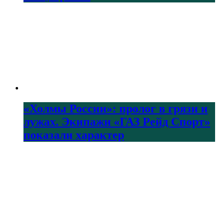
«Холмы России»: пролог в грязи и
лужах. Экипажи «ГАЗ Рейд Спорт»
показали характер