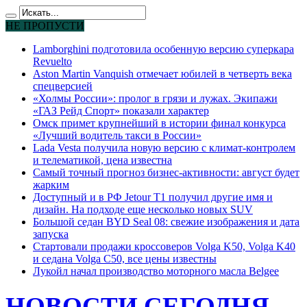
НЕ ПРОПУСТИ
Lamborghini подготовила особенную версию суперкара
Revuelto
Aston Martin Vanquish отмечает юбилей в четверть века
спецверсией
«Холмы России»: пролог в грязи и лужах. Экипажи
«ГАЗ Рейд Спорт» показали характер
Омск примет крупнейший в истории финал конкурса
«Лучший водитель такси в России»
Lada Vesta получила новую версию с климат-контролем
и телематикой, цена известна
Самый точный прогноз бизнес-активности: август будет
жарким
Доступный и в РФ Jetour T1 получил другие имя и
дизайн. На подходе еще несколько новых SUV
Большой седан BYD Seal 08: свежие изображения и дата
запуска
Стартовали продажи кроссоверов Volga K50, Volga K40
и седана Volga C50, все цены известны
Лукойл начал производство моторного масла Belgee
НОВОСТИ СЕГОДНЯ