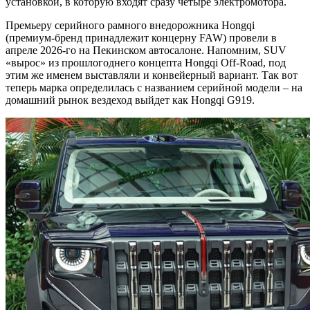
установкой, в которую входят сразу четыре электромотора.
Премьеру серийного рамного внедорожника Hongqi
(премиум-бренд принадлежит концерну FAW) провели в
апреле 2026-го на Пекинском автосалоне. Напомним, SUV
«вырос» из прошлогоднего концепта Hongqi Off-Road, под
этим же именем выставляли и конвейерный вариант. Так вот
теперь марка определилась с названием серийной модели – на
домашний рынок вездеход выйдет как Hongqi G919.