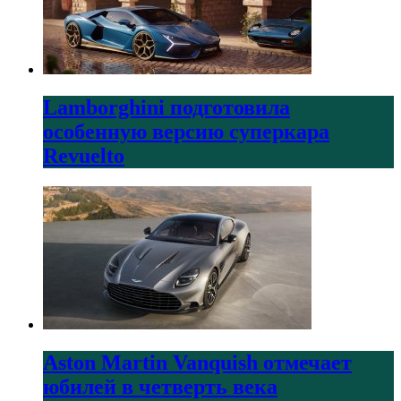
Lamborghini подготовила
особенную версию суперкара
Revuelto
Aston Martin Vanquish отмечает
юбилей в четверть века