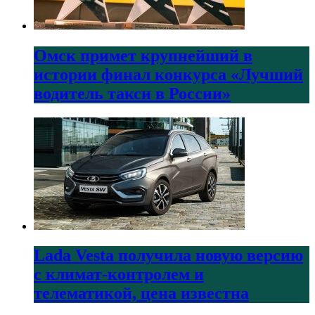
Омск примет крупнейший в
истории финал конкурса «Лучший
водитель такси в России»
Lada Vesta получила новую версию
с климат-контролем и
телематикой, цена известна