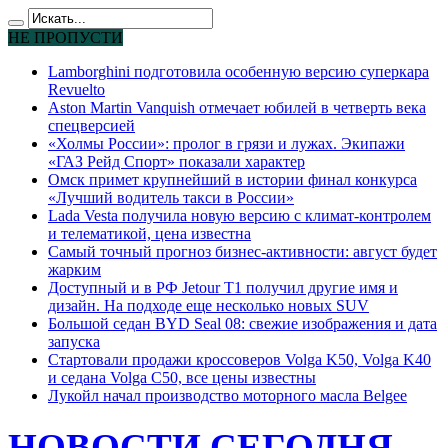
НЕ ПРОПУСТИ
Lamborghini подготовила особенную версию суперкара
Revuelto
Aston Martin Vanquish отмечает юбилей в четверть века
спецверсией
«Холмы России»: пролог в грязи и лужах. Экипажи
«ГАЗ Рейд Спорт» показали характер
Омск примет крупнейший в истории финал конкурса
«Лучший водитель такси в России»
Lada Vesta получила новую версию с климат-контролем
и телематикой, цена известна
Самый точный прогноз бизнес-активности: август будет
жарким
Доступный и в РФ Jetour T1 получил другие имя и
дизайн. На подходе еще несколько новых SUV
Большой седан BYD Seal 08: свежие изображения и дата
запуска
Стартовали продажи кроссоверов Volga K50, Volga K40
и седана Volga C50, все цены известны
Лукойл начал производство моторного масла Belgee
НОВОСТИ СЕГОДНЯ