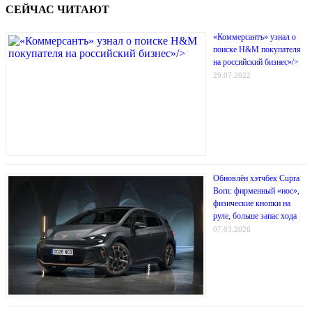
СЕЙЧАС ЧИТАЮТ
«Коммерсантъ» узнал о
поиске H&M покупателя
на российский бизнес»/>
29.07.2022
Обновлён хэтчбек Cupra
Born: фирменный «нос»,
физические кнопки на
руле, больше запас хода
07.03.2026