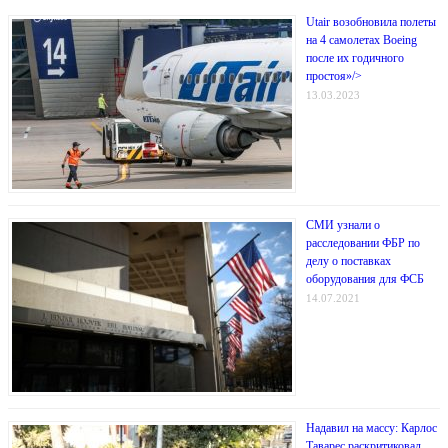
Utair возобновила полеты
на 4 самолетах Boeing
после их годичного
простоя»/>
13.03.2023
СМИ узнали о
расследовании ФБР по
делу о поставках
оборудования для ФСБ
14.07.2021
Надавил на массу: Карлос
Таварес раскритиковал