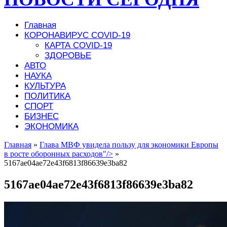
Главная
КОРОНАВИРУС COVID-19
КАРТА COVID-19
ЗДОРОВЬЕ
АВТО
НАУКА
КУЛЬТУРА
ПОЛИТИКА
СПОРТ
БИЗНЕС
ЭКОНОМИКА
Главная
»
Глава МВФ увидела пользу для экономики Европы
в росте оборонных расходов"/>
»
5167ae04ae72e43f6813f86639e3ba82
5167ae04ae72e43f6813f86639e3ba82