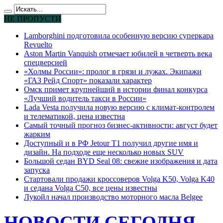
НЕ ПРОПУСТИ
Lamborghini подготовила особенную версию суперкара
Revuelto
Aston Martin Vanquish отмечает юбилей в четверть века
спецверсией
«Холмы России»: пролог в грязи и лужах. Экипажи
«ГАЗ Рейд Спорт» показали характер
Омск примет крупнейший в истории финал конкурса
«Лучший водитель такси в России»
Lada Vesta получила новую версию с климат-контролем
и телематикой, цена известна
Самый точный прогноз бизнес-активности: август будет
жарким
Доступный и в РФ Jetour T1 получил другие имя и
дизайн. На подходе еще несколько новых SUV
Большой седан BYD Seal 08: свежие изображения и дата
запуска
Стартовали продажи кроссоверов Volga K50, Volga K40
и седана Volga C50, все цены известны
Лукойл начал производство моторного масла Belgee
НОВОСТИ СЕГОДНЯ