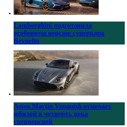
Lamborghini подготовила
особенную версию суперкара
Revuelto
Aston Martin Vanquish отмечает
юбилей в четверть века
спецверсией