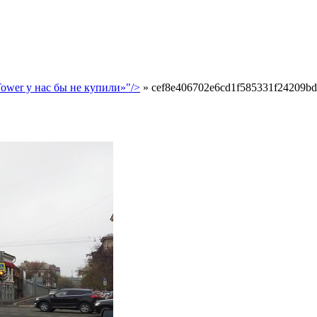
ower у нас бы не купили»"/>
»
cef8e406702e6cd1f585331f24209bd