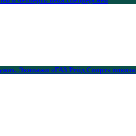
лужах. Экипажи «ГАЗ Рейд Спорт» показа