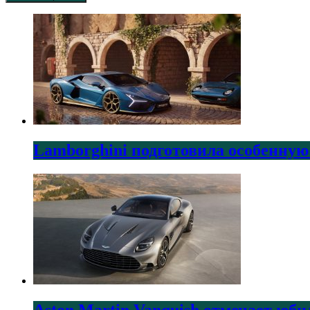
Lamborghini подготовила особенную
Aston Martin Vanquish отмечает юби