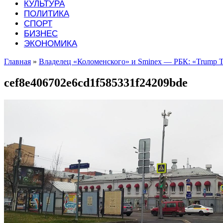
КУЛЬТУРА
ПОЛИТИКА
СПОРТ
БИЗНЕС
ЭКОНОМИКА
Главная
»
Владелец «Коломенского» и Smineх — РБК: «Trump T
cef8e406702e6cd1f585331f24209bde