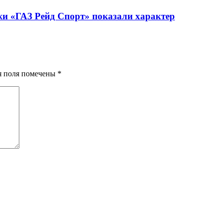
жи «ГАЗ Рейд Спорт» показали характер
ия поля помечены
*