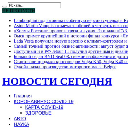
НЕ ПРОПУСТИ
Lamborghini подготовила особенную версию суперкара Re
Aston Martin Vanquish отмечает юбилей в четверть века с
«Холмы России»: пролог в грязи и лужах. Экипажи «ГАЗ 
Омск примет крупнейший в истории финал конкурса «Лу
Lada Vesta получила новую версию с климат-контролем и 
Самый точный прогноз бизнес-активности: август будет
Доступный и в РФ Jetour T1 получил другие имя и дизай
Большой седан BYD Seal 08: свежие изображения и дата 
Стартовали продажи кроссоверов Volga K50, Volga K40 и 
Лукойл начал производство моторного масла Belgee
НОВОСТИ СЕГОДНЯ
Главная
КОРОНАВИРУС COVID-19
КАРТА COVID-19
ЗДОРОВЬЕ
АВТО
НАУКА