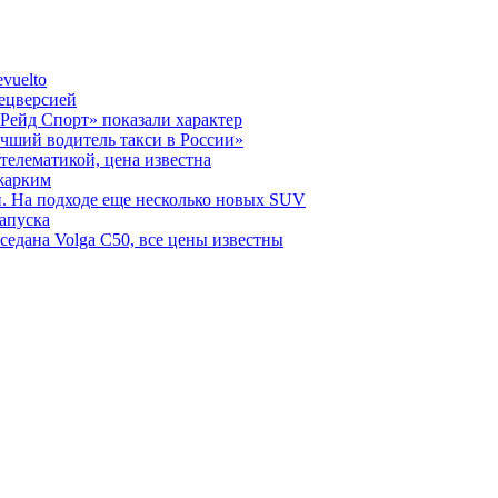
vuelto
пецверсией
Рейд Спорт» показали характер
чший водитель такси в России»
телематикой, цена известна
 жарким
н. На подходе еще несколько новых SUV
запуска
седана Volga C50, все цены известны