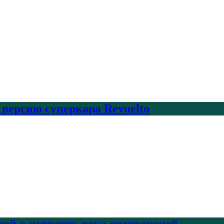
 версию суперкара Revuelto
лей в четверть века спецверсией