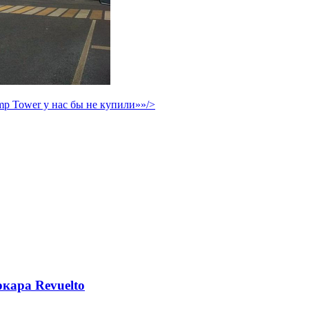
p Tower у нас бы не купили»»/>
кара Revuelto