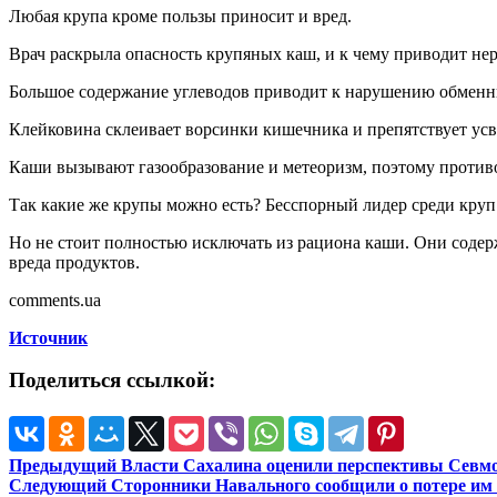
Любая крупа кроме пользы приносит и вред.
Врач раскрыла опасность крупяных каш, и к чему приводит нер
Большое содержание углеводов приводит к нарушению обменны
Клейковина склеивает ворсинки кишечника и препятствует усв
Каши вызывают газообразование и метеоризм, поэтому против
Так какие же крупы можно есть? Бесспорный лидер среди круп п
Но не стоит полностью исключать из рациона каши. Они соде
вреда продуктов.
comments.ua
Источник
Поделиться ссылкой:
Предыдущий
Власти Сахалина оценили перспективы Cевм
Следующий
Сторонники Навального сообщили о потере им 8