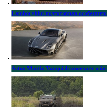
Lamborghini подготовила особенную
Aston Martin Vanquish отмечает юби