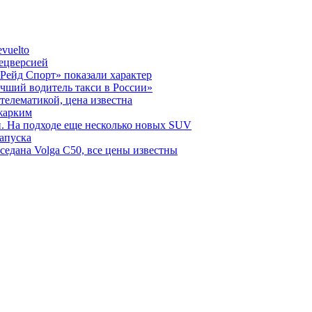
vuelto
пецверсией
Рейд Спорт» показали характер
чший водитель такси в России»
телематикой, цена известна
 жарким
н. На подходе еще несколько новых SUV
запуска
седана Volga C50, все цены известны