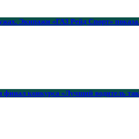
лужах. Экипажи «ГАЗ Рейд Спорт» показа
 финал конкурса «Лучший водитель так