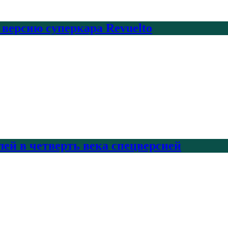
 версию суперкара Revuelto
лей в четверть века спецверсией