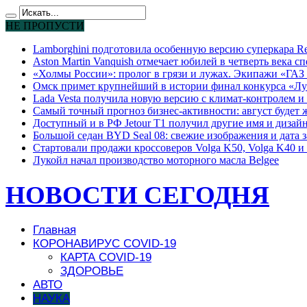
НЕ ПРОПУСТИ
Lamborghini подготовила особенную версию суперкара Re
Aston Martin Vanquish отмечает юбилей в четверть века с
«Холмы России»: пролог в грязи и лужах. Экипажи «ГАЗ 
Омск примет крупнейший в истории финал конкурса «Лу
Lada Vesta получила новую версию с климат-контролем и 
Самый точный прогноз бизнес-активности: август будет
Доступный и в РФ Jetour T1 получил другие имя и дизай
Большой седан BYD Seal 08: свежие изображения и дата 
Стартовали продажи кроссоверов Volga K50, Volga K40 и 
Лукойл начал производство моторного масла Belgee
НОВОСТИ СЕГОДНЯ
Главная
КОРОНАВИРУС COVID-19
КАРТА COVID-19
ЗДОРОВЬЕ
АВТО
НАУКА