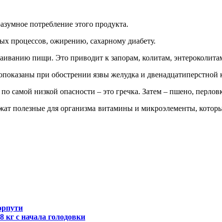
азумное потребление этого продукта.
х процессов, ожирению, сахарному диабету.
аиванию пищи. Это приводит к запорам, колитам, энтероколита
опоказаны при обострении язвы желудка и двенадцатиперстной
о самой низкой опасности – это гречка. Затем – пшено, перловка
ржат полезные для организма витамины и микроэлементы, которы
орпути
 кг с начала голодовки