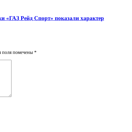
жи «ГАЗ Рейд Спорт» показали характер
ия поля помечены
*