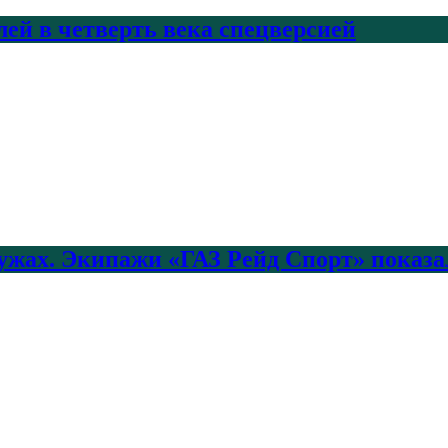
лей в четверть века спецверсией
лужах. Экипажи «ГАЗ Рейд Спорт» показа