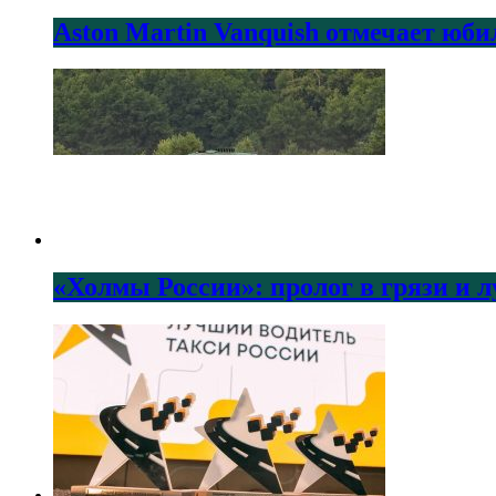
Aston Martin Vanquish отмечает юби
«Холмы России»: пролог в грязи и 