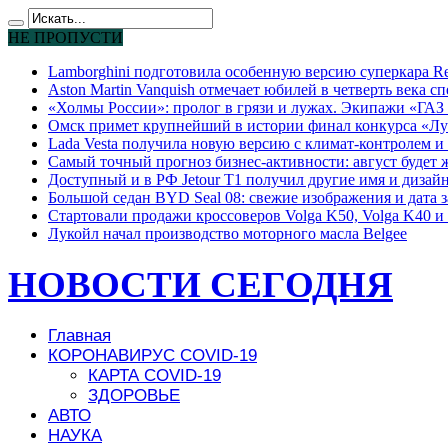
НЕ ПРОПУСТИ
Lamborghini подготовила особенную версию суперкара Re
Aston Martin Vanquish отмечает юбилей в четверть века с
«Холмы России»: пролог в грязи и лужах. Экипажи «ГАЗ 
Омск примет крупнейший в истории финал конкурса «Лу
Lada Vesta получила новую версию с климат-контролем и 
Самый точный прогноз бизнес-активности: август будет
Доступный и в РФ Jetour T1 получил другие имя и дизай
Большой седан BYD Seal 08: свежие изображения и дата 
Стартовали продажи кроссоверов Volga K50, Volga K40 и 
Лукойл начал производство моторного масла Belgee
НОВОСТИ СЕГОДНЯ
Главная
КОРОНАВИРУС COVID-19
КАРТА COVID-19
ЗДОРОВЬЕ
АВТО
НАУКА