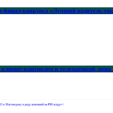
 финал конкурса «Лучший водитель так
с климат-контролем и телематикой, цена
O к Магомедову и ряду компаний на ₽80 млрд»/>