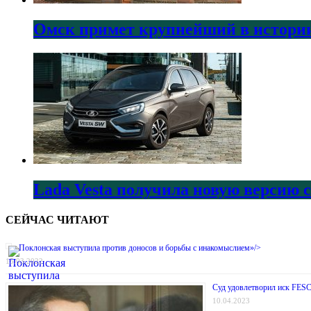
Омск примет крупнейший в истории
Lada Vesta получила новую версию 
СЕЙЧАС ЧИТАЮТ
Поклонская выступила против доносов и борьбы с инакомыслием»/>
15.03.2022
Суд удовлетворил иск FESC
10.04.2023