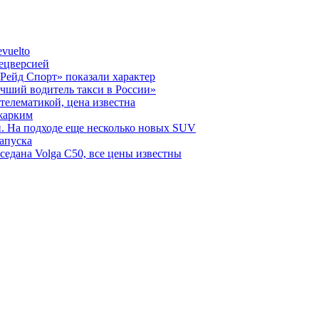
vuelto
пецверсией
Рейд Спорт» показали характер
чший водитель такси в России»
телематикой, цена известна
 жарким
н. На подходе еще несколько новых SUV
запуска
седана Volga C50, все цены известны