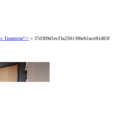
 с Трампом"/>
»
37d309d1ecf3a250139be61ace81d83f