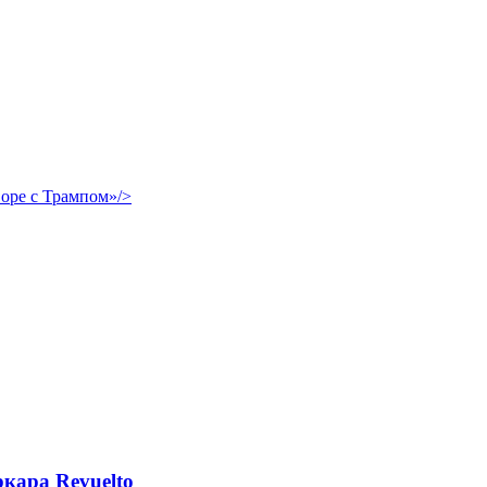
воре с Трампом»/>
кара Revuelto