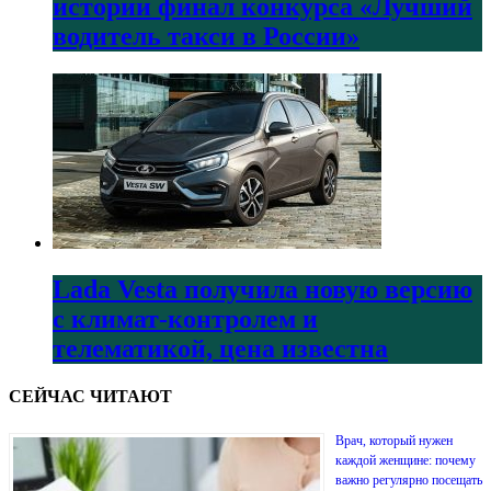
истории финал конкурса «Лучший
водитель такси в России»
Lada Vesta получила новую версию
с климат-контролем и
телематикой, цена известна
СЕЙЧАС ЧИТАЮТ
Врач, который нужен
каждой женщине: почему
важно регулярно посещать