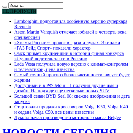
НЕ ПРОПУСТИ
Lamborghini подготовила особенную версию суперкара
Revuelto
Aston Martin Vanquish отмечает юбилей в четверть века
спецверсией
«Холмы России»: пролог в грязи и лужах. Экипажи
«ГАЗ Рейд Спорт» показали характер
Омск примет крупнейший в истории финал конкурса
«Лучший водитель такси в России»
Lada Vesta получила новую версию с климат-контролем
и телематикой, цена известна
Самый точный прогноз бизнес-активности: август будет
жарким
Доступный и в РФ Jetour T1 получил другие имя и
дизайн. На подходе еще несколько новых SUV
Большой седан BYD Seal 08: свежие изображения и дата
запуска
Стартовали продажи кроссоверов Volga K50, Volga K40
и седана Volga C50, все цены известны
Лукойл начал производство моторного масла Belgee
НОВОСТИ СЕГОДНЯ