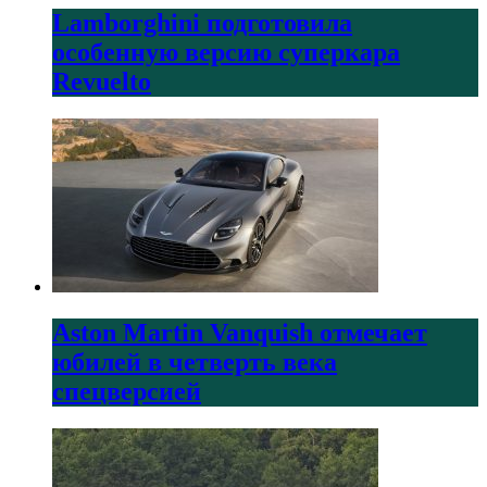
Lamborghini подготовила
особенную версию суперкара
Revuelto
Aston Martin Vanquish отмечает
юбилей в четверть века
спецверсией