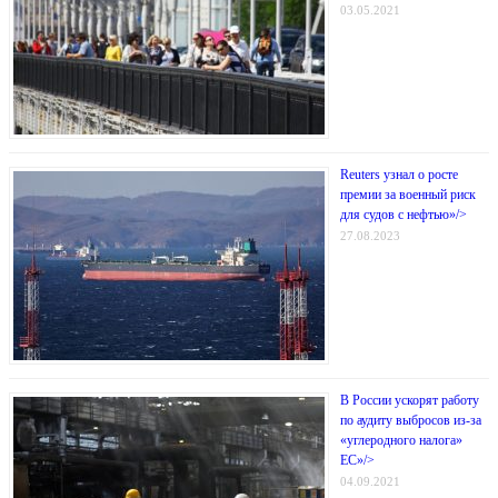
03.05.2021
Reuters узнал о росте
премии за военный риск
для судов с нефтью»/>
27.08.2023
В России ускорят работу
по аудиту выбросов из-за
«углеродного налога»
ЕС»/>
04.09.2021