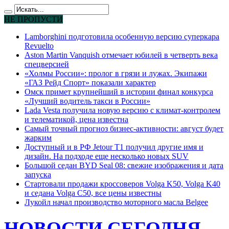
НЕ ПРОПУСТИ
Lamborghini подготовила особенную версию суперкара
Revuelto
Aston Martin Vanquish отмечает юбилей в четверть века
спецверсией
«Холмы России»: пролог в грязи и лужах. Экипажи
«ГАЗ Рейд Спорт» показали характер
Омск примет крупнейший в истории финал конкурса
«Лучший водитель такси в России»
Lada Vesta получила новую версию с климат-контролем
и телематикой, цена известна
Самый точный прогноз бизнес-активности: август будет
жарким
Доступный и в РФ Jetour T1 получил другие имя и
дизайн. На подходе еще несколько новых SUV
Большой седан BYD Seal 08: свежие изображения и дата
запуска
Стартовали продажи кроссоверов Volga K50, Volga K40
и седана Volga C50, все цены известны
Лукойл начал производство моторного масла Belgee
НОВОСТИ СЕГОДНЯ