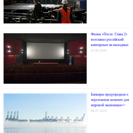
Фильм «После. Глава 2»
возглавил российский
кинопрокат на выходных
23.09.2020
Банкиры предупредили о
переломном моменте для
мировой экономики»/>
06.07.2025