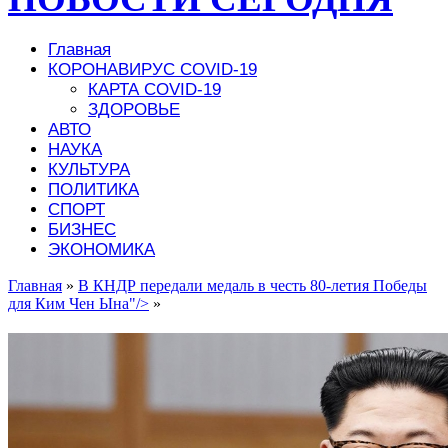
Главная
КОРОНАВИРУС COVID-19
КАРТА COVID-19
ЗДОРОВЬЕ
АВТО
НАУКА
КУЛЬТУРА
ПОЛИТИКА
СПОРТ
БИЗНЕС
ЭКОНОМИКА
Главная
»
В КНДР передали медаль в честь 80-летия Победы
для Ким Чен Ына"/>
»