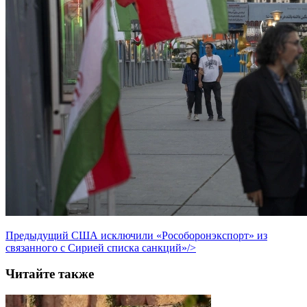
Предыдущий
США исключили «Рособоронэкспорт» из
связанного с Сирией списка санкций»/>
Читайте также