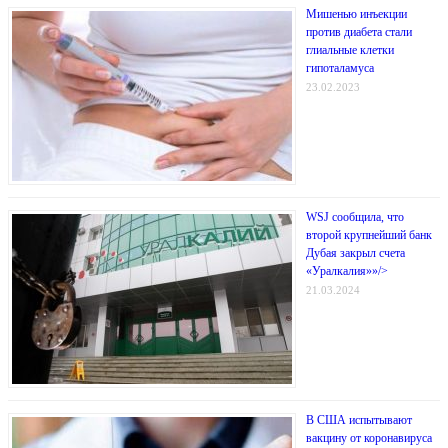
Мишенью инъекции
против диабета стали
глиальные клетки
гипоталамуса
23.02.2023
WSJ сообщила, что
второй крупнейший банк
Дубая закрыл счета
«Уралкалия»»/>
21.03.2024
В США испытывают
вакцину от коронавируса