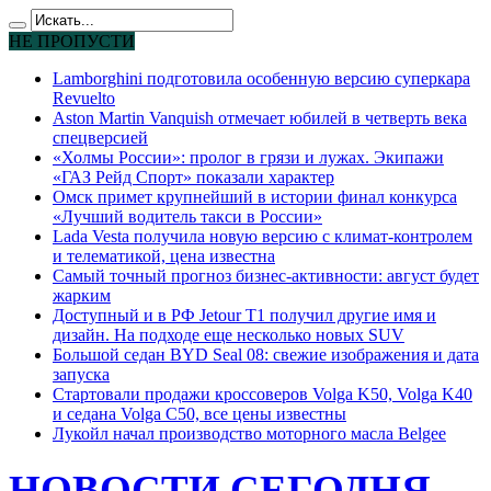
НЕ ПРОПУСТИ
Lamborghini подготовила особенную версию суперкара
Revuelto
Aston Martin Vanquish отмечает юбилей в четверть века
спецверсией
«Холмы России»: пролог в грязи и лужах. Экипажи
«ГАЗ Рейд Спорт» показали характер
Омск примет крупнейший в истории финал конкурса
«Лучший водитель такси в России»
Lada Vesta получила новую версию с климат-контролем
и телематикой, цена известна
Самый точный прогноз бизнес-активности: август будет
жарким
Доступный и в РФ Jetour T1 получил другие имя и
дизайн. На подходе еще несколько новых SUV
Большой седан BYD Seal 08: свежие изображения и дата
запуска
Стартовали продажи кроссоверов Volga K50, Volga K40
и седана Volga C50, все цены известны
Лукойл начал производство моторного масла Belgee
НОВОСТИ СЕГОДНЯ