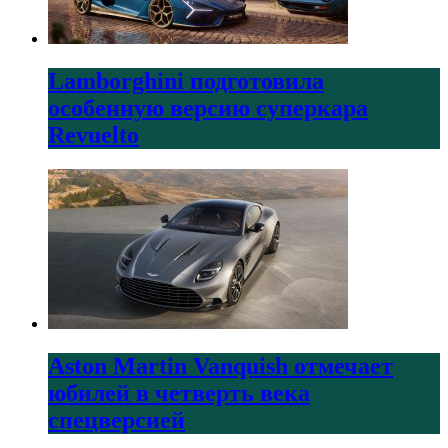
Lamborghini подготовила
особенную версию суперкара
Revuelto
Aston Martin Vanquish отмечает
юбилей в четверть века
спецверсией