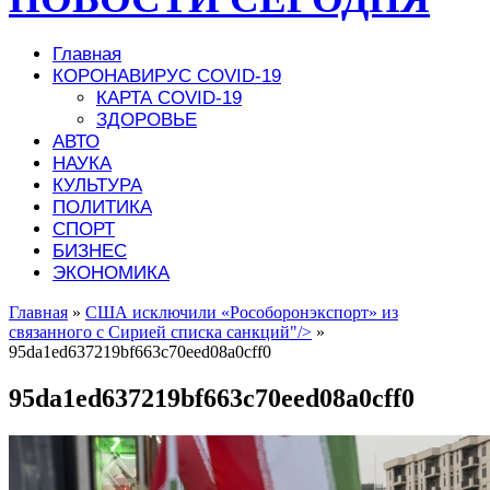
Главная
КОРОНАВИРУС COVID-19
КАРТА COVID-19
ЗДОРОВЬЕ
АВТО
НАУКА
КУЛЬТУРА
ПОЛИТИКА
СПОРТ
БИЗНЕС
ЭКОНОМИКА
Главная
»
США исключили «Рособоронэкспорт» из
связанного с Сирией списка санкций"/>
»
95da1ed637219bf663c70eed08a0cff0
95da1ed637219bf663c70eed08a0cff0