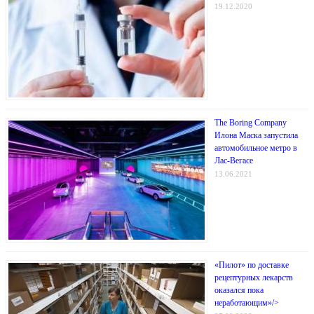
19.12.2020
The Boring Company
Илона Маска запустила
автомобильное метро в
Лас-Вегасе
13.06.2021
«Пилот» по доставке
рецептурных лекарств
оказался пока
неработающим»/>