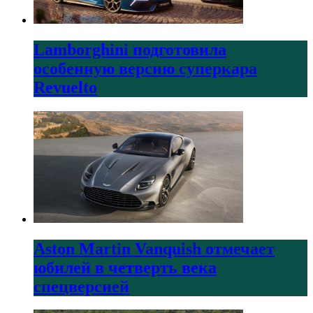
Lamborghini подготовила
особенную версию суперкара
Revuelto
Aston Martin Vanquish отмечает
юбилей в четверть века
спецверсией