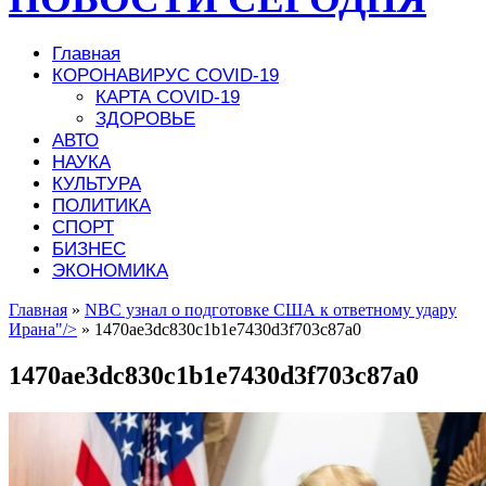
Главная
КОРОНАВИРУС COVID-19
КАРТА COVID-19
ЗДОРОВЬЕ
АВТО
НАУКА
КУЛЬТУРА
ПОЛИТИКА
СПОРТ
БИЗНЕС
ЭКОНОМИКА
Главная
»
NBC узнал о подготовке США к ответному удару
Ирана"/>
»
1470ae3dc830c1b1e7430d3f703c87a0
1470ae3dc830c1b1e7430d3f703c87a0