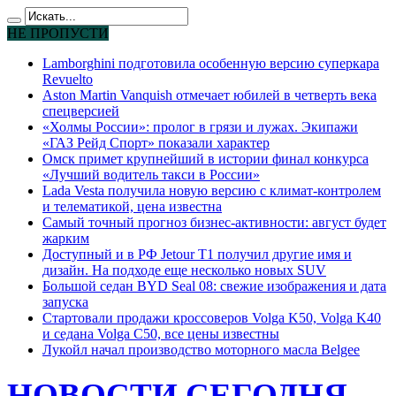
НЕ ПРОПУСТИ
Lamborghini подготовила особенную версию суперкара
Revuelto
Aston Martin Vanquish отмечает юбилей в четверть века
спецверсией
«Холмы России»: пролог в грязи и лужах. Экипажи
«ГАЗ Рейд Спорт» показали характер
Омск примет крупнейший в истории финал конкурса
«Лучший водитель такси в России»
Lada Vesta получила новую версию с климат-контролем
и телематикой, цена известна
Самый точный прогноз бизнес-активности: август будет
жарким
Доступный и в РФ Jetour T1 получил другие имя и
дизайн. На подходе еще несколько новых SUV
Большой седан BYD Seal 08: свежие изображения и дата
запуска
Стартовали продажи кроссоверов Volga K50, Volga K40
и седана Volga C50, все цены известны
Лукойл начал производство моторного масла Belgee
НОВОСТИ СЕГОДНЯ