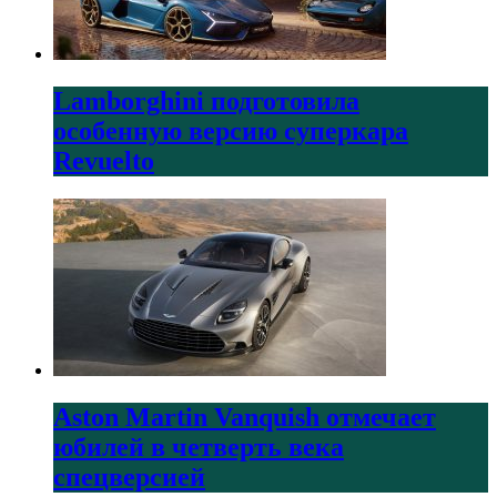
Lamborghini подготовила
особенную версию суперкара
Revuelto
Aston Martin Vanquish отмечает
юбилей в четверть века
спецверсией