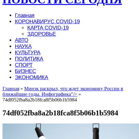
Главная
КОРОНАВИРУС COVID-19
КАРТА COVID-19
ЗДОРОВЬЕ
АВТО
НАУКА
КУЛЬТУРА
ПОЛИТИКА
СПОРТ
БИЗНЕС
ЭКОНОМИКА
Главная
»
Минэк раскрыл, что ждет экономику России в
ближайшие годы. Инфографика"/>
»
74df052fba8a2b18fca8f5b06b1b5984
74df052fba8a2b18fca8f5b06b1b5984