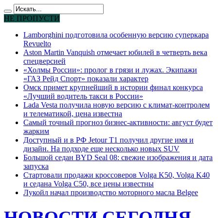
НЕ ПРОПУСТИ
Lamborghini подготовила особенную версию суперкара
Revuelto
Aston Martin Vanquish отмечает юбилей в четверть века
спецверсией
«Холмы России»: пролог в грязи и лужах. Экипажи
«ГАЗ Рейд Спорт» показали характер
Омск примет крупнейший в истории финал конкурса
«Лучший водитель такси в России»
Lada Vesta получила новую версию с климат-контролем
и телематикой, цена известна
Самый точный прогноз бизнес-активности: август будет
жарким
Доступный и в РФ Jetour T1 получил другие имя и
дизайн. На подходе еще несколько новых SUV
Большой седан BYD Seal 08: свежие изображения и дата
запуска
Стартовали продажи кроссоверов Volga K50, Volga K40
и седана Volga C50, все цены известны
Лукойл начал производство моторного масла Belgee
НОВОСТИ СЕГОДНЯ