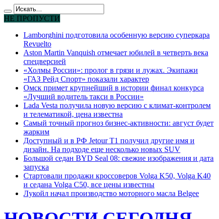
НЕ ПРОПУСТИ
Lamborghini подготовила особенную версию суперкара
Revuelto
Aston Martin Vanquish отмечает юбилей в четверть века
спецверсией
«Холмы России»: пролог в грязи и лужах. Экипажи
«ГАЗ Рейд Спорт» показали характер
Омск примет крупнейший в истории финал конкурса
«Лучший водитель такси в России»
Lada Vesta получила новую версию с климат-контролем
и телематикой, цена известна
Самый точный прогноз бизнес-активности: август будет
жарким
Доступный и в РФ Jetour T1 получил другие имя и
дизайн. На подходе еще несколько новых SUV
Большой седан BYD Seal 08: свежие изображения и дата
запуска
Стартовали продажи кроссоверов Volga K50, Volga K40
и седана Volga C50, все цены известны
Лукойл начал производство моторного масла Belgee
НОВОСТИ СЕГОДНЯ