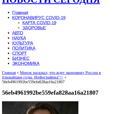
Главная
КОРОНАВИРУС COVID-19
КАРТА COVID-19
ЗДОРОВЬЕ
АВТО
НАУКА
КУЛЬТУРА
ПОЛИТИКА
СПОРТ
БИЗНЕС
ЭКОНОМИКА
Главная
»
Минэк раскрыл, что ждет экономику России в
ближайшие годы. Инфографика"/>
»
56eb4961992be559efa828aa16a21807
56eb4961992be559efa828aa16a21807