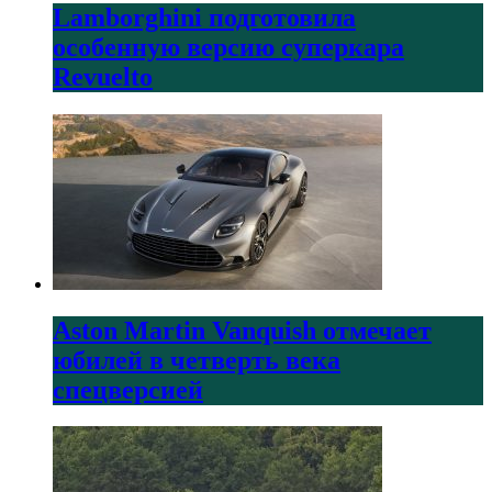
Lamborghini подготовила
особенную версию суперкара
Revuelto
Aston Martin Vanquish отмечает
юбилей в четверть века
спецверсией