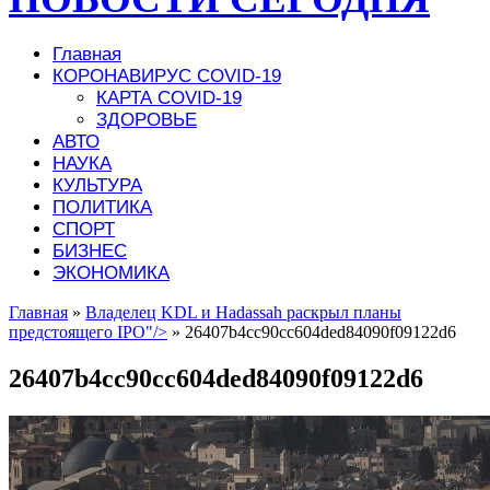
Главная
КОРОНАВИРУС COVID-19
КАРТА COVID-19
ЗДОРОВЬЕ
АВТО
НАУКА
КУЛЬТУРА
ПОЛИТИКА
СПОРТ
БИЗНЕС
ЭКОНОМИКА
Главная
»
Владелец KDL и Hadassah раскрыл планы
предстоящего IPO"/>
»
26407b4cc90cc604ded84090f09122d6
26407b4cc90cc604ded84090f09122d6