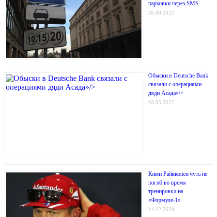
парковки через SMS
26.09.2022
Обыски в Deutsche Bank
связали с операциями
дяди Асада»/>
03.05.2022
Кими Райкконен чуть не
погиб во время
тренировки на
«Формуле-1»
14.12.2020