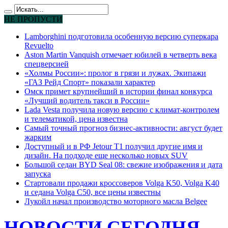
НЕ ПРОПУСТИ
Lamborghini подготовила особенную версию суперкара
Revuelto
Aston Martin Vanquish отмечает юбилей в четверть века
спецверсией
«Холмы России»: пролог в грязи и лужах. Экипажи
«ГАЗ Рейд Спорт» показали характер
Омск примет крупнейший в истории финал конкурса
«Лучший водитель такси в России»
Lada Vesta получила новую версию с климат-контролем
и телематикой, цена известна
Самый точный прогноз бизнес-активности: август будет
жарким
Доступный и в РФ Jetour T1 получил другие имя и
дизайн. На подходе еще несколько новых SUV
Большой седан BYD Seal 08: свежие изображения и дата
запуска
Стартовали продажи кроссоверов Volga K50, Volga K40
и седана Volga C50, все цены известны
Лукойл начал производство моторного масла Belgee
НОВОСТИ СЕГОДНЯ