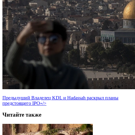
Предыдущий
Владелец KDL и Hadassah раскрыл планы
предстоящего IPO»/>
Читайте также