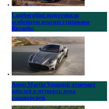
Lamborghini подготовила
особенную версию суперкара
Revuelto
Aston Martin Vanquish отмечает
юбилей в четверть века
спецверсией