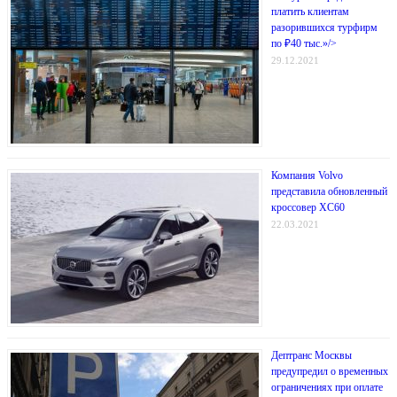
платить клиентам
разорившихся турфирм
по ₽40 тыс.»/>
29.12.2021
Компания Volvo
представила обновленный
кроссовер XC60
22.03.2021
Дептранс Москвы
предупредил о временных
ограничениях при оплате