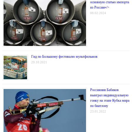
основную статью импорта
из России»/>
08.02.2024
Гид по Большому фестивалю мультфильмов
29.10.2021
Россиянин Бабиков
выиграл индивидуальную
гонку на этапе Кубка мира
по биатлону
23.01.2022