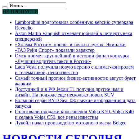
НЕ ПРОПУСТИ
Lamborghini подготовила особенную версию суперкара
Revuelto
Aston Martin Vanquish отмечает юбилей в четверть века
спецверсией
«Холмы России»: пролог в грязи и лужах. Экипажи
«ГАЗ Рейд Спорт» показали характер
Омск примет крупнейший в истории финал конкурса
«Лучший водитель такси в России»
Lada Vesta получила новую версию с климат-контролем
и телематикой, цена известна
Самый точный прогноз бизнес-активности: август будет
жарким
Доступный и в РФ Jetour T1 получил другие имя и
дизайн. На подходе еще несколько новых SUV
Большой седан BYD Seal 08: свежие изображения и дата
запуска
Стартовали продажи кроссоверов Volga K50, Volga K40
и седана Volga C50, все цены известны
Лукойл начал производство моторного масла Belgee
НОВОСТИ СЕГОДНЯ