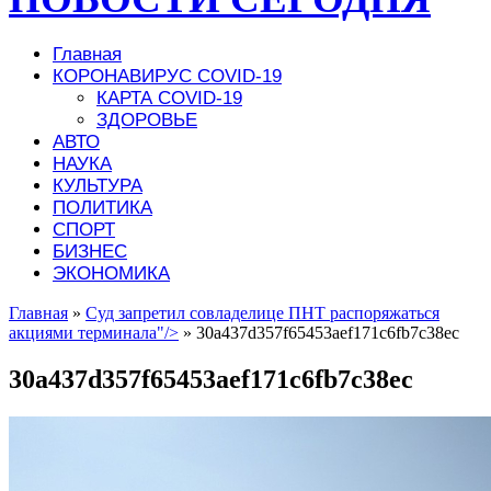
Главная
КОРОНАВИРУС COVID-19
КАРТА COVID-19
ЗДОРОВЬЕ
АВТО
НАУКА
КУЛЬТУРА
ПОЛИТИКА
СПОРТ
БИЗНЕС
ЭКОНОМИКА
Главная
»
Суд запретил совладелице ПНТ распоряжаться
акциями терминала"/>
»
30a437d357f65453aef171c6fb7c38ec
30a437d357f65453aef171c6fb7c38ec