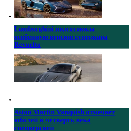
Lamborghini подготовила
особенную версию суперкара
Revuelto
Aston Martin Vanquish отмечает
юбилей в четверть века
спецверсией