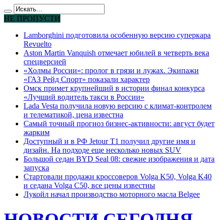
НЕ ПРОПУСТИ
Lamborghini подготовила особенную версию суперкара
Revuelto
Aston Martin Vanquish отмечает юбилей в четверть века
спецверсией
«Холмы России»: пролог в грязи и лужах. Экипажи
«ГАЗ Рейд Спорт» показали характер
Омск примет крупнейший в истории финал конкурса
«Лучший водитель такси в России»
Lada Vesta получила новую версию с климат-контролем
и телематикой, цена известна
Самый точный прогноз бизнес-активности: август будет
жарким
Доступный и в РФ Jetour T1 получил другие имя и
дизайн. На подходе еще несколько новых SUV
Большой седан BYD Seal 08: свежие изображения и дата
запуска
Стартовали продажи кроссоверов Volga K50, Volga K40
и седана Volga C50, все цены известны
Лукойл начал производство моторного масла Belgee
НОВОСТИ СЕГОДНЯ