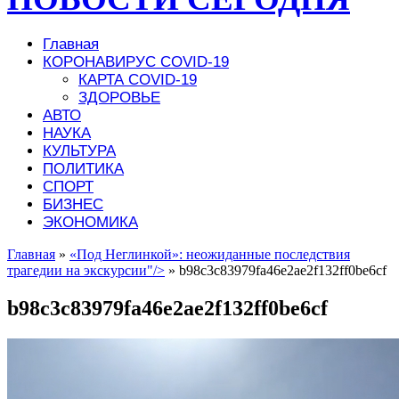
Главная
КОРОНАВИРУС COVID-19
КАРТА COVID-19
ЗДОРОВЬЕ
АВТО
НАУКА
КУЛЬТУРА
ПОЛИТИКА
СПОРТ
БИЗНЕС
ЭКОНОМИКА
Главная
»
«Под Неглинкой»: неожиданные последствия
трагедии на экскурсии"/>
»
b98c3c83979fa46e2ae2f132ff0be6cf
b98c3c83979fa46e2ae2f132ff0be6cf