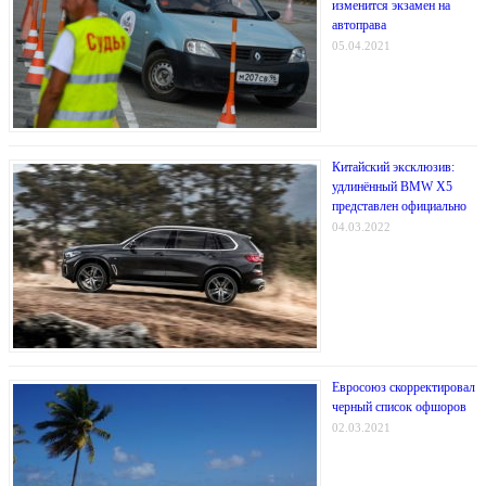
изменится экзамен на
автоправа
05.04.2021
Китайский эксклюзив:
удлинённый BMW X5
представлен официально
04.03.2022
Евросоюз скорректировал
черный список офшоров
02.03.2021