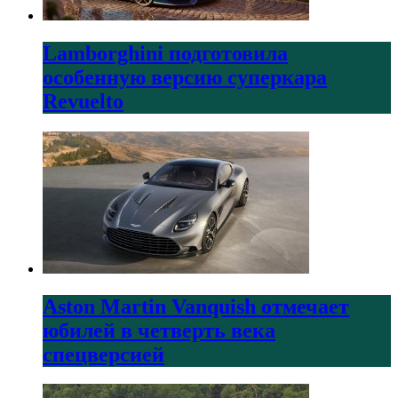
Lamborghini подготовила
особенную версию суперкара
Revuelto
Aston Martin Vanquish отмечает
юбилей в четверть века
спецверсией