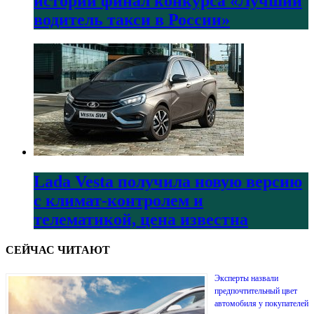
истории финал конкурса «Лучший
водитель такси в России»
Lada Vesta получила новую версию
с климат-контролем и
телематикой, цена известна
СЕЙЧАС ЧИТАЮТ
Эксперты назвали
предпочтительный цвет
автомобиля у покупателей