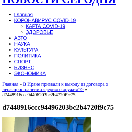
Главная
КОРОНАВИРУС COVID-19
КАРТА COVID-19
ЗДОРОВЬЕ
АВТО
НАУКА
КУЛЬТУРА
ПОЛИТИКА
СПОРТ
БИЗНЕС
ЭКОНОМИКА
Главная
»
В Иране призвали к выходу из договора о
нераспространении ядерного оружия"/>
»
d7448916ccc94496203bc2b4720f9c75
d7448916ccc94496203bc2b4720f9c75