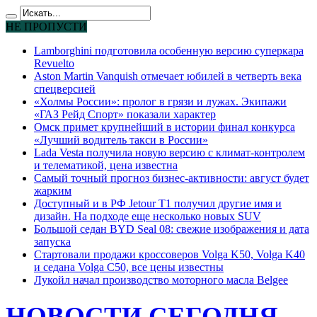
НЕ ПРОПУСТИ
Lamborghini подготовила особенную версию суперкара
Revuelto
Aston Martin Vanquish отмечает юбилей в четверть века
спецверсией
«Холмы России»: пролог в грязи и лужах. Экипажи
«ГАЗ Рейд Спорт» показали характер
Омск примет крупнейший в истории финал конкурса
«Лучший водитель такси в России»
Lada Vesta получила новую версию с климат-контролем
и телематикой, цена известна
Самый точный прогноз бизнес-активности: август будет
жарким
Доступный и в РФ Jetour T1 получил другие имя и
дизайн. На подходе еще несколько новых SUV
Большой седан BYD Seal 08: свежие изображения и дата
запуска
Стартовали продажи кроссоверов Volga K50, Volga K40
и седана Volga C50, все цены известны
Лукойл начал производство моторного масла Belgee
НОВОСТИ СЕГОДНЯ