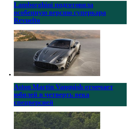
Lamborghini подготовила
особенную версию суперкара
Revuelto
Aston Martin Vanquish отмечает
юбилей в четверть века
спецверсией