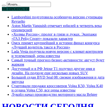
НЕ ПРОПУСТИ
Lamborghini подготовила особенную версию суперкара
Revuelto
Aston Martin Vanquish отмечает юбилей в четверть века
спецверсией
«Холмы России»: пролог в грязи и лужах. Экипажи
«ГАЗ Рейд Спорт» показали характер
Омск примет крупнейший в истории финал конкурса
«Лучший водитель такси в России»
Lada Vesta получила новую версию с климат-контролем
и телематикой, цена известна
Самый точный прогноз бизнес-активности: август будет
жарким
Доступный и в РФ Jetour T1 получил другие имя и
дизайн. На подходе еще несколько новых SUV
Большой седан BYD Seal 08: свежие изображения и дата
запуска
Стартовали продажи кроссоверов Volga K50, Volga K40
и седана Volga C50, все цены известны
Лукойл начал производство моторного масла Belgee
НОВОСТИ СЕГОДНЯ