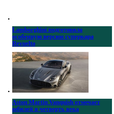
Lamborghini подготовила
особенную версию суперкара
Revuelto
Aston Martin Vanquish отмечает
юбилей в четверть века