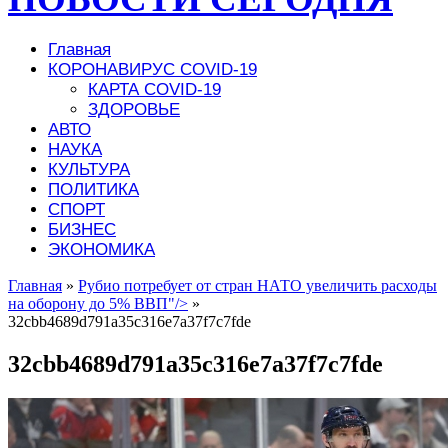
Главная
КОРОНАВИРУС COVID-19
КАРТА COVID-19
ЗДОРОВЬЕ
АВТО
НАУКА
КУЛЬТУРА
ПОЛИТИКА
СПОРТ
БИЗНЕС
ЭКОНОМИКА
Главная
»
Рубио потребует от стран НАТО увеличить расходы
на оборону до 5% ВВП"/>
»
32cbb4689d791a35c316e7a37f7c7fde
32cbb4689d791a35c316e7a37f7c7fde