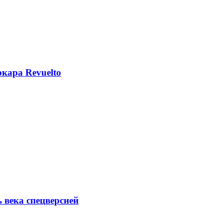
кара Revuelto
ь века спецверсией