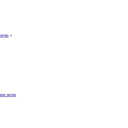
речи
»
ние речи