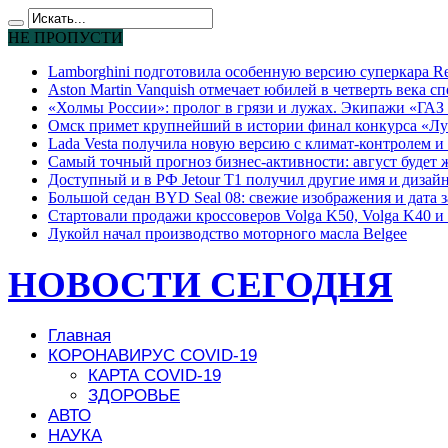
НЕ ПРОПУСТИ
Lamborghini подготовила особенную версию суперкара Re
Aston Martin Vanquish отмечает юбилей в четверть века с
«Холмы России»: пролог в грязи и лужах. Экипажи «ГАЗ 
Омск примет крупнейший в истории финал конкурса «Лу
Lada Vesta получила новую версию с климат-контролем и 
Самый точный прогноз бизнес-активности: август будет
Доступный и в РФ Jetour T1 получил другие имя и дизай
Большой седан BYD Seal 08: свежие изображения и дата 
Стартовали продажи кроссоверов Volga K50, Volga K40 и 
Лукойл начал производство моторного масла Belgee
НОВОСТИ СЕГОДНЯ
Главная
КОРОНАВИРУС COVID-19
КАРТА COVID-19
ЗДОРОВЬЕ
АВТО
НАУКА