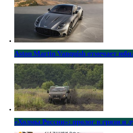
Aston Martin Vanquish отмечает юби
«Холмы России»: пролог в грязи и 