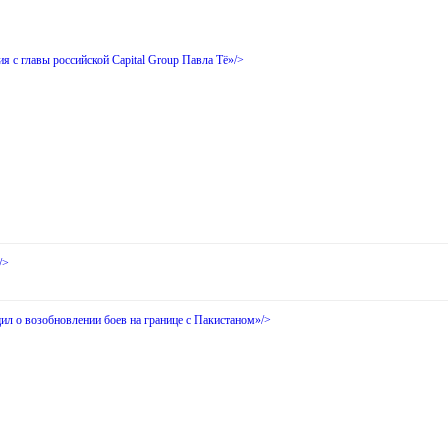
я с главы российской Capital Group Павла Тё»/>
/>
ил о возобновлении боев на границе с Пакистаном»/>