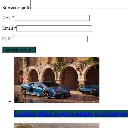
Комментарий
Имя
*
Email
*
Сайт
Lamborghini подготовила особенную