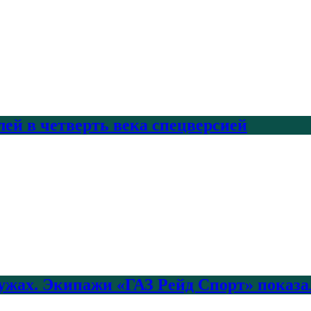
лей в четверть века спецверсией
лужах. Экипажи «ГАЗ Рейд Спорт» показа