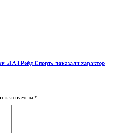
жи «ГАЗ Рейд Спорт» показали характер
ия поля помечены
*