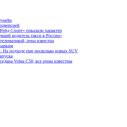
vuelto
пецверсией
Рейд Спорт» показали характер
чший водитель такси в России»
телематикой, цена известна
 жарким
н. На подходе еще несколько новых SUV
запуска
седана Volga C50, все цены известны