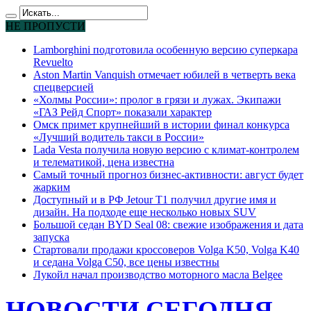
НЕ ПРОПУСТИ
Lamborghini подготовила особенную версию суперкара
Revuelto
Aston Martin Vanquish отмечает юбилей в четверть века
спецверсией
«Холмы России»: пролог в грязи и лужах. Экипажи
«ГАЗ Рейд Спорт» показали характер
Омск примет крупнейший в истории финал конкурса
«Лучший водитель такси в России»
Lada Vesta получила новую версию с климат-контролем
и телематикой, цена известна
Самый точный прогноз бизнес-активности: август будет
жарким
Доступный и в РФ Jetour T1 получил другие имя и
дизайн. На подходе еще несколько новых SUV
Большой седан BYD Seal 08: свежие изображения и дата
запуска
Стартовали продажи кроссоверов Volga K50, Volga K40
и седана Volga C50, все цены известны
Лукойл начал производство моторного масла Belgee
НОВОСТИ СЕГОДНЯ