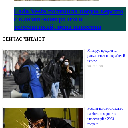
Lada Vesta получила новую версию
с климат-контролем и
телематикой, цена известна
СЕЙЧАС ЧИТАЮТ
Минтруд представил
разъяснения по нерабочей
неделе
29.03.2020
Росстат назвал отрасли с
наибольшим ростом
инвестиций в 2023
году»/>