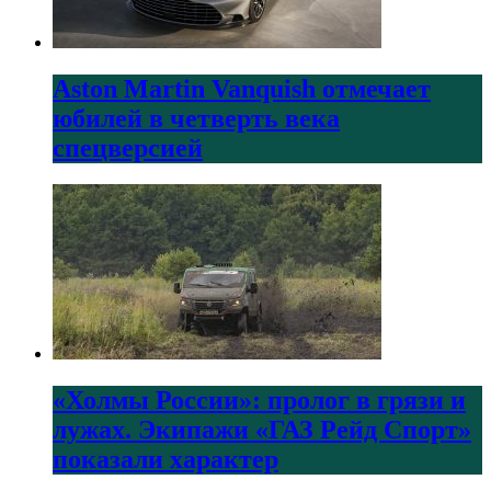
Aston Martin Vanquish отмечает
юбилей в четверть века
спецверсией
«Холмы России»: пролог в грязи и
лужах. Экипажи «ГАЗ Рейд Спорт»
показали характер