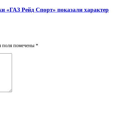
жи «ГАЗ Рейд Спорт» показали характер
ия поля помечены
*