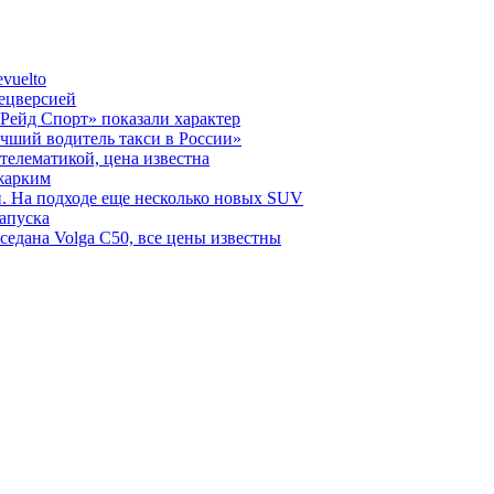
vuelto
пецверсией
Рейд Спорт» показали характер
чший водитель такси в России»
телематикой, цена известна
 жарким
н. На подходе еще несколько новых SUV
запуска
седана Volga C50, все цены известны