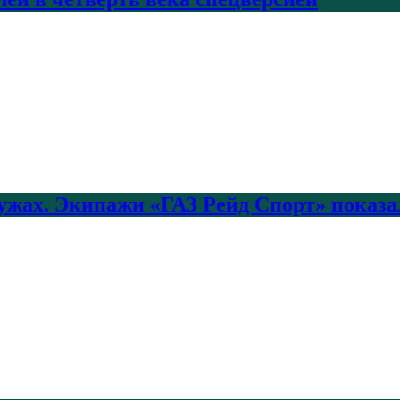
лужах. Экипажи «ГАЗ Рейд Спорт» показа