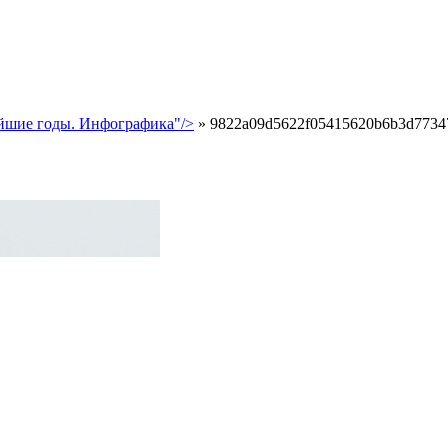
айшие годы. Инфографика"/>
»
9822a09d5622f05415620b6b3d7734