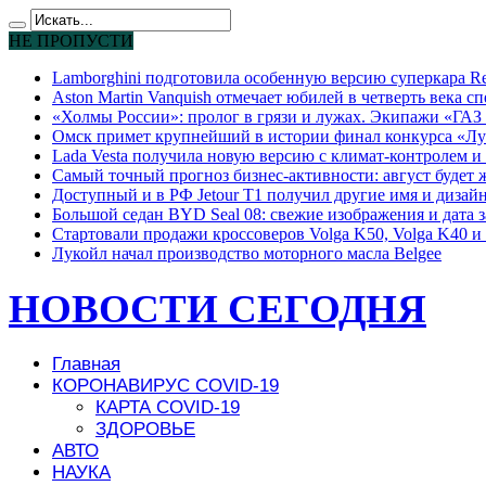
НЕ ПРОПУСТИ
Lamborghini подготовила особенную версию суперкара Re
Aston Martin Vanquish отмечает юбилей в четверть века с
«Холмы России»: пролог в грязи и лужах. Экипажи «ГАЗ 
Омск примет крупнейший в истории финал конкурса «Лу
Lada Vesta получила новую версию с климат-контролем и 
Самый точный прогноз бизнес-активности: август будет
Доступный и в РФ Jetour T1 получил другие имя и дизай
Большой седан BYD Seal 08: свежие изображения и дата 
Стартовали продажи кроссоверов Volga K50, Volga K40 и 
Лукойл начал производство моторного масла Belgee
НОВОСТИ СЕГОДНЯ
Главная
КОРОНАВИРУС COVID-19
КАРТА COVID-19
ЗДОРОВЬЕ
АВТО
НАУКА