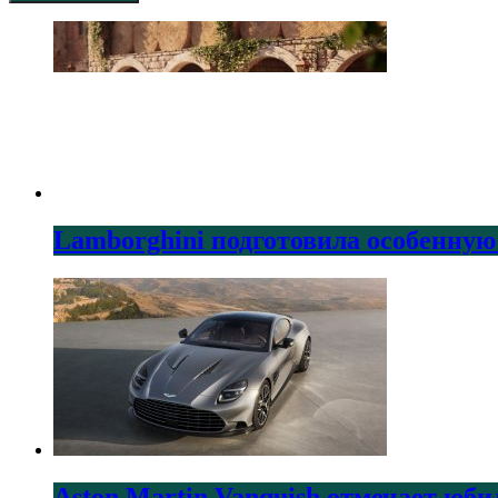
Lamborghini подготовила особенную
Aston Martin Vanquish отмечает юби