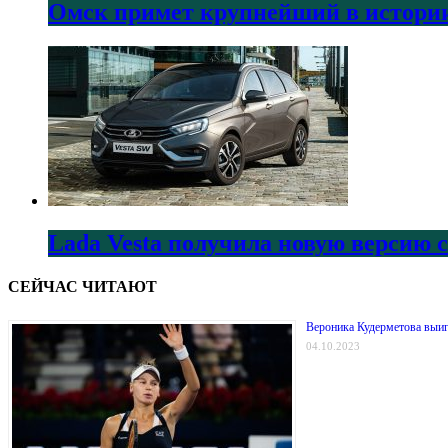
Омск примет крупнейший в истории
Lada Vesta получила новую версию 
СЕЙЧАС ЧИТАЮТ
Вероника Кудерметова выиг
04.10.2023