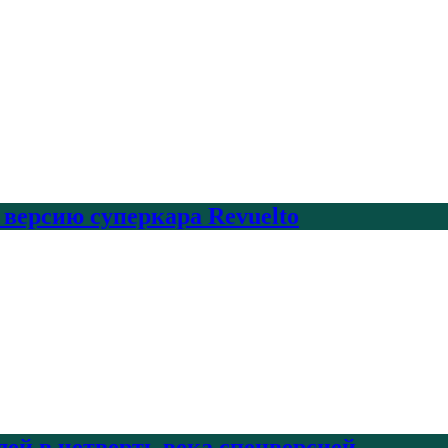
 версию суперкара Revuelto
лей в четверть века спецверсией