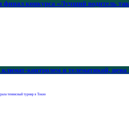
 финал конкурса «Лучший водитель так
с климат-контролем и телематикой, цена
рала теннисный турнир в Токио