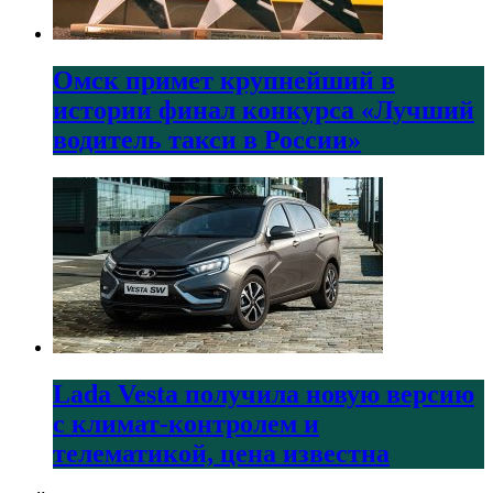
Омск примет крупнейший в
истории финал конкурса «Лучший
водитель такси в России»
Lada Vesta получила новую версию
с климат-контролем и
телематикой, цена известна