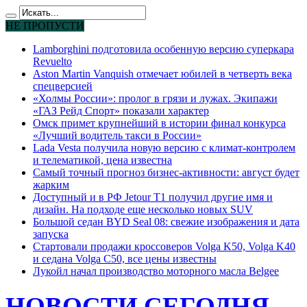
НЕ ПРОПУСТИ
Lamborghini подготовила особенную версию суперкара
Revuelto
Aston Martin Vanquish отмечает юбилей в четверть века
спецверсией
«Холмы России»: пролог в грязи и лужах. Экипажи
«ГАЗ Рейд Спорт» показали характер
Омск примет крупнейший в истории финал конкурса
«Лучший водитель такси в России»
Lada Vesta получила новую версию с климат-контролем
и телематикой, цена известна
Самый точный прогноз бизнес-активности: август будет
жарким
Доступный и в РФ Jetour T1 получил другие имя и
дизайн. На подходе еще несколько новых SUV
Большой седан BYD Seal 08: свежие изображения и дата
запуска
Стартовали продажи кроссоверов Volga K50, Volga K40
и седана Volga C50, все цены известны
Лукойл начал производство моторного масла Belgee
НОВОСТИ СЕГОДНЯ