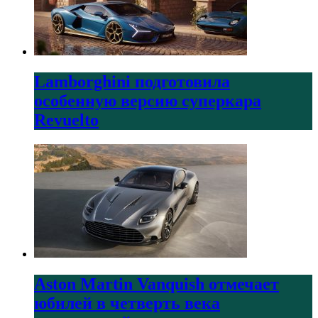
Lamborghini подготовила
особенную версию суперкара
Revuelto
Aston Martin Vanquish отмечает
юбилей в четверть века