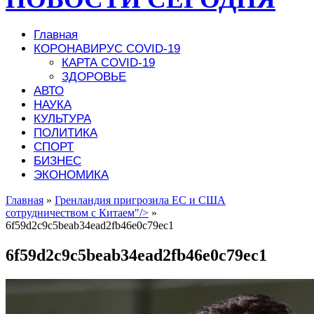
Главная
КОРОНАВИРУС COVID-19
КАРТА COVID-19
ЗДОРОВЬЕ
АВТО
НАУКА
КУЛЬТУРА
ПОЛИТИКА
СПОРТ
БИЗНЕС
ЭКОНОМИКА
Главная
»
Гренландия пригрозила ЕС и США
сотрудничеством с Китаем"/>
»
6f59d2c9c5beab34ead2fb46e0c79ec1
6f59d2c9c5beab34ead2fb46e0c79ec1