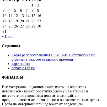
1
2
3
4
5
6
7
8
9
10
11
12
13
14
15
16
17
18
19
20
21
22
23
24
25
26
27
28
29
30
31
« Июл
Страницы
Карта распространения COVID-19 и статистика по
странам в режиме реального времени
карта сайта
обратная связь
ФИНАНСЫ
Все материалы на данном сайте взяты из открытых
источников - имеют обратную ссылку на материал в
интернете или присланы посетителями сайта и
предоставляются исключительно в ознакомительных целях.
Права на материалы принадлежат их владельцам.