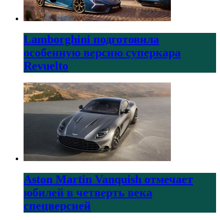
Lamborghini подготовила
особенную версию суперкара
Revuelto
Aston Martin Vanquish отмечает
юбилей в четверть века
спецверсией