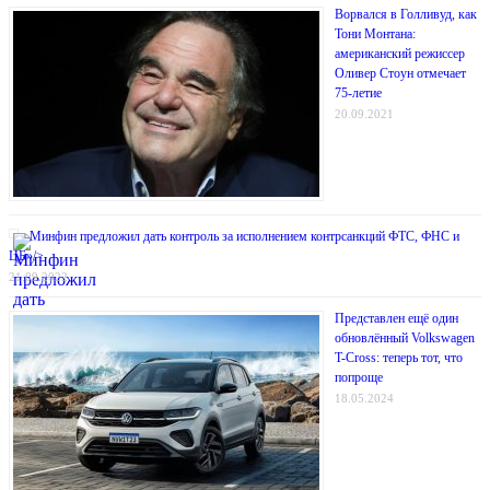
Ворвался в Голливуд, как
Тони Монтана:
американский режиссер
Оливер Стоун отмечает
75-летие
20.09.2021
Минфин предложил дать контроль за исполнением контрсанкций ФТС, ФНС и
ЦБ»/>
21.09.2022
Представлен ещё один
обновлённый Volkswagen
T-Cross: теперь тот, что
попроще
18.05.2024