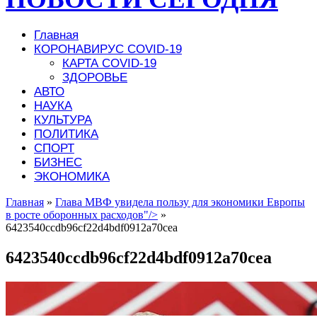
Главная
КОРОНАВИРУС COVID-19
КАРТА COVID-19
ЗДОРОВЬЕ
АВТО
НАУКА
КУЛЬТУРА
ПОЛИТИКА
СПОРТ
БИЗНЕС
ЭКОНОМИКА
Главная
»
Глава МВФ увидела пользу для экономики Европы
в росте оборонных расходов"/>
»
6423540ccdb96cf22d4bdf0912a70cea
6423540ccdb96cf22d4bdf0912a70cea