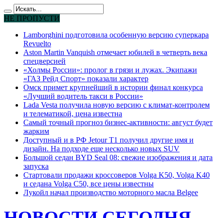
НЕ ПРОПУСТИ
Lamborghini подготовила особенную версию суперкара
Revuelto
Aston Martin Vanquish отмечает юбилей в четверть века
спецверсией
«Холмы России»: пролог в грязи и лужах. Экипажи
«ГАЗ Рейд Спорт» показали характер
Омск примет крупнейший в истории финал конкурса
«Лучший водитель такси в России»
Lada Vesta получила новую версию с климат-контролем
и телематикой, цена известна
Самый точный прогноз бизнес-активности: август будет
жарким
Доступный и в РФ Jetour T1 получил другие имя и
дизайн. На подходе еще несколько новых SUV
Большой седан BYD Seal 08: свежие изображения и дата
запуска
Стартовали продажи кроссоверов Volga K50, Volga K40
и седана Volga C50, все цены известны
Лукойл начал производство моторного масла Belgee
НОВОСТИ СЕГОДНЯ