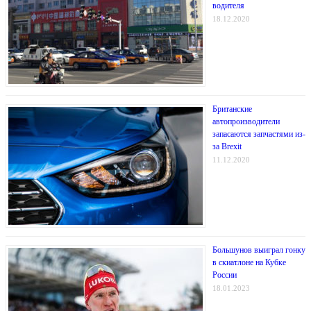
водителя
18.12.2020
Британские
автопроизводители
запасаются запчастями из-
за Brexit
11.12.2020
Большунов выиграл гонку
в скиатлоне на Кубке
России
18.01.2023