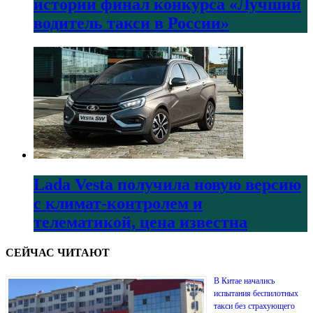
истории финал конкурса «Лучший
водитель такси в России»
Lada Vesta получила новую версию
с климат-контролем и
телематикой, цена известна
СЕЙЧАС ЧИТАЮТ
В Китае начались
испытания беспилотных
такси без страхующего