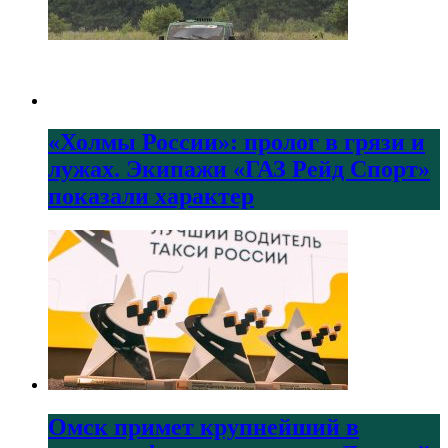
«Холмы России»: пролог в грязи и
лужах. Экипажи «ГАЗ Рейд Спорт»
показали характер
Омск примет крупнейший в