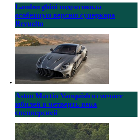
Lamborghini подготовила
особенную версию суперкара
Revuelto
Aston Martin Vanquish отмечает
юбилей в четверть века
спецверсией