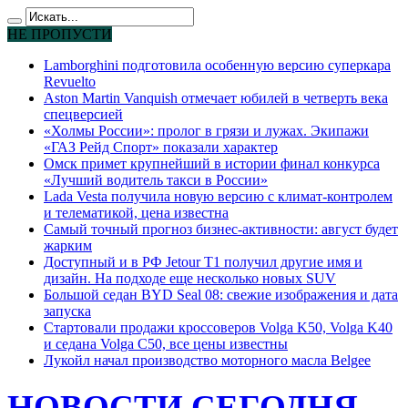
НЕ ПРОПУСТИ
Lamborghini подготовила особенную версию суперкара
Revuelto
Aston Martin Vanquish отмечает юбилей в четверть века
спецверсией
«Холмы России»: пролог в грязи и лужах. Экипажи
«ГАЗ Рейд Спорт» показали характер
Омск примет крупнейший в истории финал конкурса
«Лучший водитель такси в России»
Lada Vesta получила новую версию с климат-контролем
и телематикой, цена известна
Самый точный прогноз бизнес-активности: август будет
жарким
Доступный и в РФ Jetour T1 получил другие имя и
дизайн. На подходе еще несколько новых SUV
Большой седан BYD Seal 08: свежие изображения и дата
запуска
Стартовали продажи кроссоверов Volga K50, Volga K40
и седана Volga C50, все цены известны
Лукойл начал производство моторного масла Belgee
НОВОСТИ СЕГОДНЯ