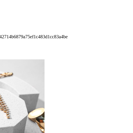
42714b6879a75ef1c483d1cc83a4be