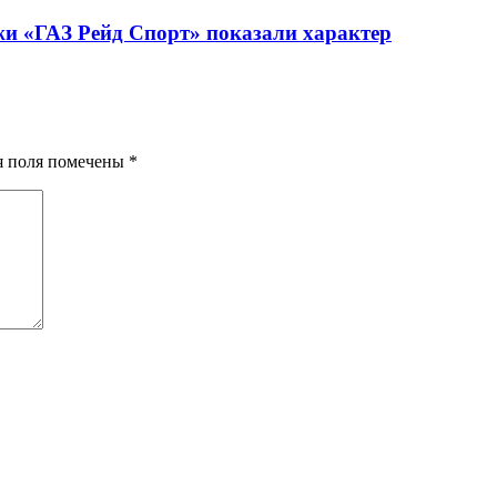
жи «ГАЗ Рейд Спорт» показали характер
ия поля помечены
*