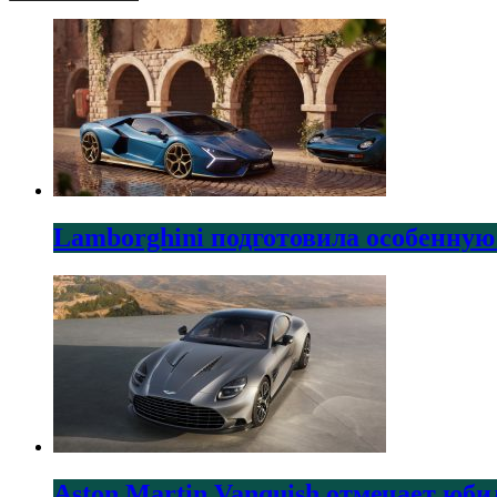
Lamborghini подготовила особенную
Aston Martin Vanquish отмечает юби