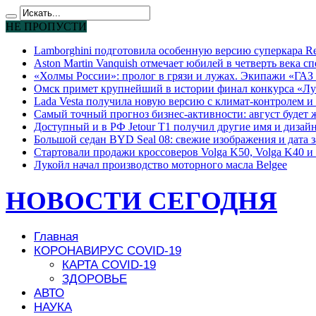
НЕ ПРОПУСТИ
Lamborghini подготовила особенную версию суперкара Re
Aston Martin Vanquish отмечает юбилей в четверть века с
«Холмы России»: пролог в грязи и лужах. Экипажи «ГАЗ 
Омск примет крупнейший в истории финал конкурса «Лу
Lada Vesta получила новую версию с климат-контролем и 
Самый точный прогноз бизнес-активности: август будет
Доступный и в РФ Jetour T1 получил другие имя и дизай
Большой седан BYD Seal 08: свежие изображения и дата 
Стартовали продажи кроссоверов Volga K50, Volga K40 и 
Лукойл начал производство моторного масла Belgee
НОВОСТИ СЕГОДНЯ
Главная
КОРОНАВИРУС COVID-19
КАРТА COVID-19
ЗДОРОВЬЕ
АВТО
НАУКА