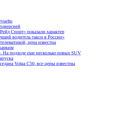
vuelto
пецверсией
Рейд Спорт» показали характер
чший водитель такси в России»
телематикой, цена известна
 жарким
н. На подходе еще несколько новых SUV
запуска
седана Volga C50, все цены известны