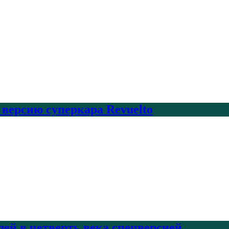
 версию суперкара Revuelto
лей в четверть века спецверсией