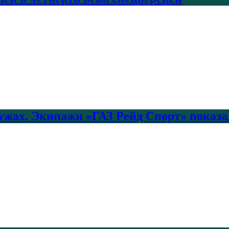
лужах. Экипажи «ГАЗ Рейд Спорт» показа