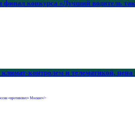
 финал конкурса «Лучший водитель так
с климат-контролем и телематикой, цена
России «противовес» Москве»/>