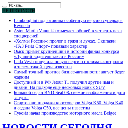
НЕ ПРОПУСТИ
Lamborghini подготовила особенную версию суперкара
Revuelto
Aston Martin Vanquish отмечает юбилей в четверть века
спецверсией
«Холмы России»: пролог в грязи и лужах. Экипажи
«ГАЗ Рейд Спорт» показали характер
Омск примет крупнейший в истории финал конкурса
«Лучший водитель такси в России»
Lada Vesta получила новую версию с климат-контролем
и телематикой, цена известна
Самый точный прогноз бизнес-активности: август будет
жарким
Доступный и в РФ Jetour T1 получил другие имя и
дизайн. На подходе еще несколько новых SUV
Большой седан BYD Seal 08: свежие изображения и дата
запуска
Стартовали продажи кроссоверов Volga K50, Volga K40
и седана Volga C50, все цены известны
Лукойл начал производство моторного масла Belgee
НОВОСТИ СЕГОДНЯ