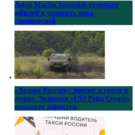
Aston Martin Vanquish отмечает
юбилей в четверть века
спецверсией
«Холмы России»: пролог в грязи и
лужах. Экипажи «ГАЗ Рейд Спорт»
показали характер