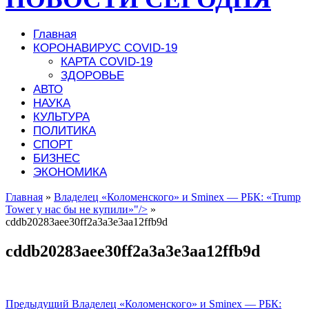
Главная
КОРОНАВИРУС COVID-19
КАРТА COVID-19
ЗДОРОВЬЕ
АВТО
НАУКА
КУЛЬТУРА
ПОЛИТИКА
СПОРТ
БИЗНЕС
ЭКОНОМИКА
Главная
»
Владелец «Коломенского» и Smineх — РБК: «Trump
Tower у нас бы не купили»"/>
»
cddb20283aee30ff2a3a3e3aa12ffb9d
cddb20283aee30ff2a3a3e3aa12ffb9d
Предыдущий
Владелец «Коломенского» и Smineх — РБК: