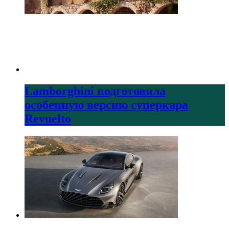
Lamborghini подготовила
особенную версию суперкара
Revuelto