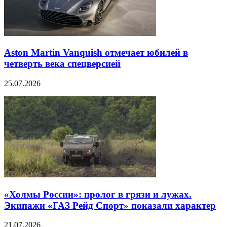
Aston Martin Vanquish отмечает юбилей в
четверть века спецверсией
25.07.2026
«Холмы России»: пролог в грязи и лужах.
Экипажи «ГАЗ Рейд Спорт» показали характер
21.07.2026