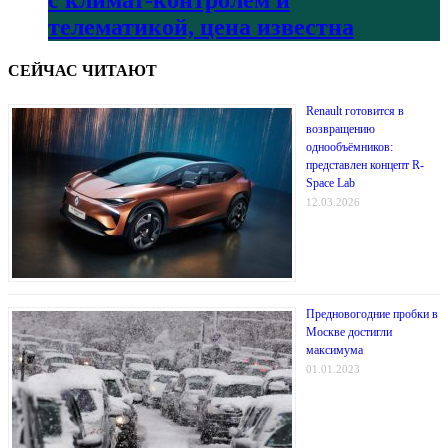
телематикой, цена известна
СЕЙЧАС ЧИТАЮТ
Renault готовится в
возвращению
однообъёмников:
представлен концепт R-
Space Lab
12.03.2026
Предновогодние пробки в
Москве достигли
максимума
01.01.2023