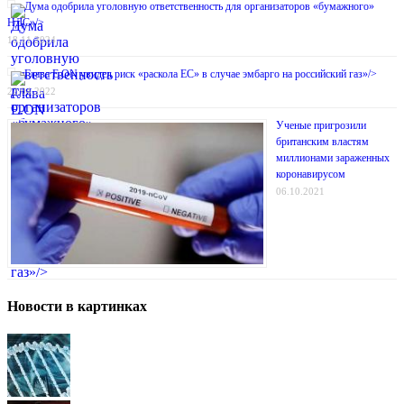
Дума одобрила уголовную ответственность для организаторов «бумажного»
НДС»/>
18.11.2024
Глава E.ON увидел риск «раскола ЕС» в случае эмбарго на российский газ»/>
22.04.2022
Ученые пригрозили
британским властям
миллионами зараженных
коронавирусом
06.10.2021
Новости в картинках