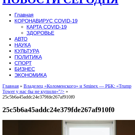
Главная
КОРОНАВИРУС COVID-19
КАРТА COVID-19
ЗДОРОВЬЕ
АВТО
НАУКА
КУЛЬТУРА
ПОЛИТИКА
СПОРТ
БИЗНЕС
ЭКОНОМИКА
Главная
»
Владелец «Коломенского» и Smineх — РБК: «Trump
Tower у нас бы не купили»"/>
»
25c5b6a45addc24e379fde267af910f0
25c5b6a45addc24e379fde267af910f0