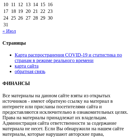
10
11
12
13
14
15
16
17
18
19
20
21
22
23
24
25
26
27
28
29
30
31
« Июл
Страницы
Карта распространения COVID-19 и статистика по
странам в режиме реального времени
карта сайта
обратная связь
ФИНАНСЫ
Все материалы на данном сайте взяты из открытых
источников - имеют обратную ссылку на материал в
интернете или присланы посетителями сайта и
предоставляются исключительно в ознакомительных целях.
Права на материалы принадлежат их владельцам.
Администрация сайта ответственности за содержание
материала не несет. Если Вы обнаружили на нашем сайте
материалы, которые нарушают авторские права,