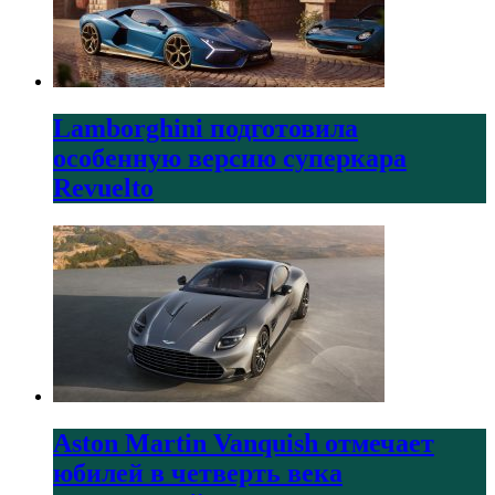
Lamborghini подготовила
особенную версию суперкара
Revuelto
Aston Martin Vanquish отмечает
юбилей в четверть века