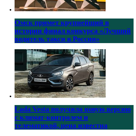
Омск примет крупнейший в
истории финал конкурса «Лучший
водитель такси в России»
Lada Vesta получила новую версию
с климат-контролем и
телематикой, цена известна