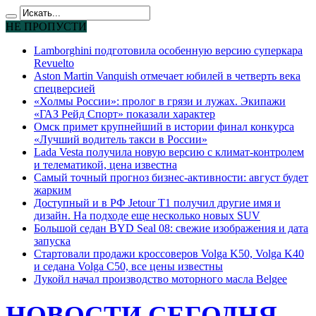
НЕ ПРОПУСТИ
Lamborghini подготовила особенную версию суперкара
Revuelto
Aston Martin Vanquish отмечает юбилей в четверть века
спецверсией
«Холмы России»: пролог в грязи и лужах. Экипажи
«ГАЗ Рейд Спорт» показали характер
Омск примет крупнейший в истории финал конкурса
«Лучший водитель такси в России»
Lada Vesta получила новую версию с климат-контролем
и телематикой, цена известна
Самый точный прогноз бизнес-активности: август будет
жарким
Доступный и в РФ Jetour T1 получил другие имя и
дизайн. На подходе еще несколько новых SUV
Большой седан BYD Seal 08: свежие изображения и дата
запуска
Стартовали продажи кроссоверов Volga K50, Volga K40
и седана Volga C50, все цены известны
Лукойл начал производство моторного масла Belgee
НОВОСТИ СЕГОДНЯ