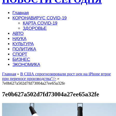
Главная
КОРОНАВИРУС COVID-19
КАРТА COVID-19
ЗДОРОВЬЕ
АВТО
НАУКА
КУЛЬТУРА
ПОЛИТИКА
СПОРТ
БИЗНЕС
ЭКОНОМИКА
Главная
»
В США спрогнозировали рост цен на iPhone втрое
при переносе производства"/>
»
7e0b627a502d7fd73004a27ee65a32fe
7e0b627a502d7fd73004a27ee65a32fe