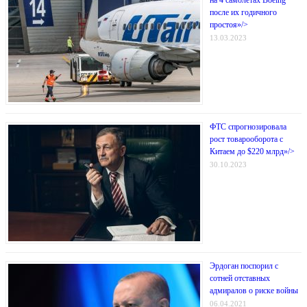
после их годичного
простоя»/>
13.03.2023
ФТС спрогнозировала
рост товарооборота с
Китаем до $220 млрд»/>
30.10.2023
Эрдоган поспорил с
сотней отставных
адмиралов о риске войны
06.04.2021