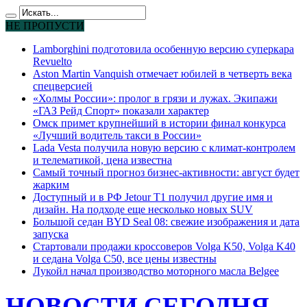
НЕ ПРОПУСТИ
Lamborghini подготовила особенную версию суперкара
Revuelto
Aston Martin Vanquish отмечает юбилей в четверть века
спецверсией
«Холмы России»: пролог в грязи и лужах. Экипажи
«ГАЗ Рейд Спорт» показали характер
Омск примет крупнейший в истории финал конкурса
«Лучший водитель такси в России»
Lada Vesta получила новую версию с климат-контролем
и телематикой, цена известна
Самый точный прогноз бизнес-активности: август будет
жарким
Доступный и в РФ Jetour T1 получил другие имя и
дизайн. На подходе еще несколько новых SUV
Большой седан BYD Seal 08: свежие изображения и дата
запуска
Стартовали продажи кроссоверов Volga K50, Volga K40
и седана Volga C50, все цены известны
Лукойл начал производство моторного масла Belgee
НОВОСТИ СЕГОДНЯ