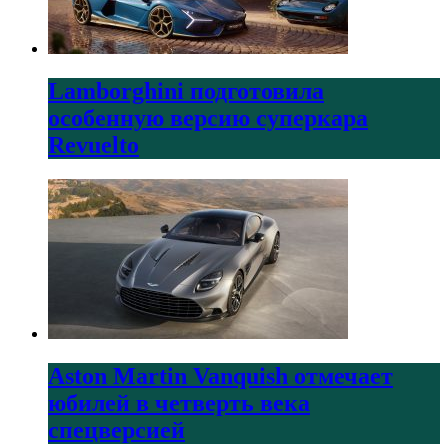
Lamborghini подготовила
особенную версию суперкара
Revuelto
Aston Martin Vanquish отмечает
юбилей в четверть века
спецверсией