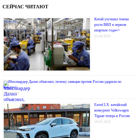
СЕЙЧАС ЧИТАЮТ
Китай улучшил темпы
роста ВВП в первом
квартале года»/>
23.04.2023
Миллиардер Далио объяснил, почему санкции против России ударили по
Западу»/>
24.06.2022
Exeed LX: китайский
конкурент Volkswagen
Tiguan теперь в России
18.03.2022