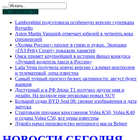
НЕ ПРОПУСТИ
Lamborghini подготовила особенную версию суперкара
Revuelto
Aston Martin Vanquish отмечает юбилей в четверть века
спецверсией
«Холмы России»: пролог в грязи и лужах. Экипажи
«ГАЗ Рейд Спорт» показали характер
Омск примет крупнейший в истории финал конкурса
«Лучший водитель такси в России»
Lada Vesta получила новую версию с климат-контролем
и телематикой, цена известна
Самый точный прогноз бизнес-активности: август будет
жарким
Доступный и в РФ Jetour T1 получил другие имя и
дизайн. На подходе еще несколько новых SUV
Большой седан BYD Seal 08: свежие изображения и дата
запуска
Стартовали продажи кроссоверов Volga K50, Volga K40
и седана Volga C50, все цены известны
Лукойл начал производство моторного масла Belgee
НОВОСТИ СЕГОДНЯ