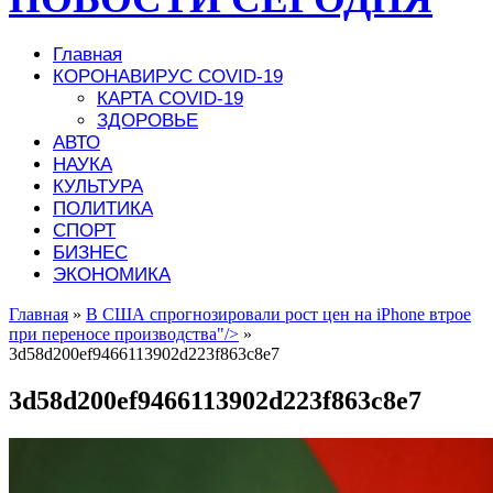
Главная
КОРОНАВИРУС COVID-19
КАРТА COVID-19
ЗДОРОВЬЕ
АВТО
НАУКА
КУЛЬТУРА
ПОЛИТИКА
СПОРТ
БИЗНЕС
ЭКОНОМИКА
Главная
»
В США спрогнозировали рост цен на iPhone втрое
при переносе производства"/>
»
3d58d200ef9466113902d223f863c8e7
3d58d200ef9466113902d223f863c8e7