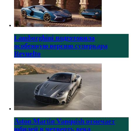
Lamborghini подготовила
особенную версию суперкара
Revuelto
Aston Martin Vanquish отмечает
юбилей в четверть века