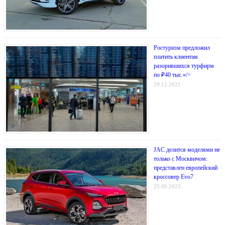
Ростуризм предложил
платить клиентам
разорившихся турфирм
по ₽40 тыс.»/>
29.12.2021
JAC делится моделями не
только с Москвичом:
представлен европейский
кроссовер Evo7
25.09.2023