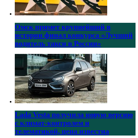
Омск примет крупнейший в
истории финал конкурса «Лучший
водитель такси в России»
Lada Vesta получила новую версию
с климат-контролем и
телематикой, цена известна