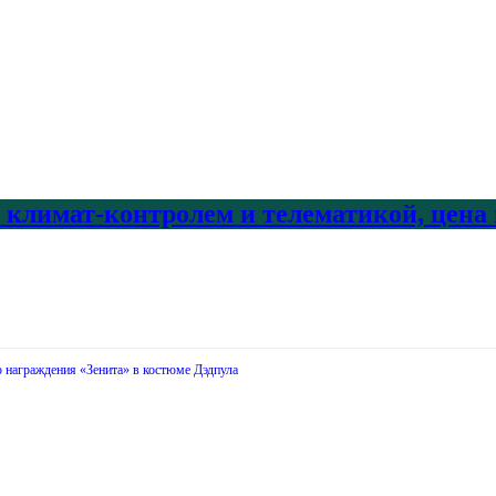
с климат-контролем и телематикой, цена
награждения «Зенита» в костюме Дэдпула