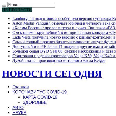
НЕ ПРОПУСТИ
Lamborghini подготовила особенную версию суперкара Re
Aston Martin Vanquish отмечает юбилей в четверть века с
«Холмы России»: пролог в грязи и лужах. Экипажи «ГАЗ 
Омск примет крупнейший в истории финал конкурса «Лу
Lada Vesta получила новую версию с климат-контролем и 
Самый точный прогноз бизнес-активности: август будет
Доступный и в РФ Jetour T1 получил другие имя и дизай
Большой седан BYD Seal 08: свежие изображения и дата 
Стартовали продажи кроссоверов Volga K50, Volga K40 и 
Лукойл начал производство моторного масла Belgee
НОВОСТИ СЕГОДНЯ
Главная
КОРОНАВИРУС COVID-19
КАРТА COVID-19
ЗДОРОВЬЕ
АВТО
НАУКА