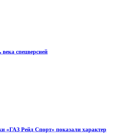
ь века спецверсией
жи «ГАЗ Рейд Спорт» показали характер