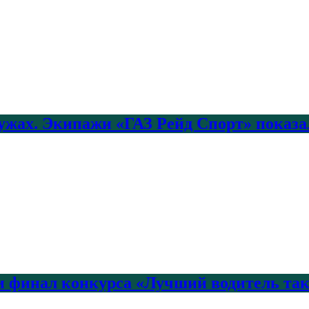
лужах. Экипажи «ГАЗ Рейд Спорт» показа
 финал конкурса «Лучший водитель так