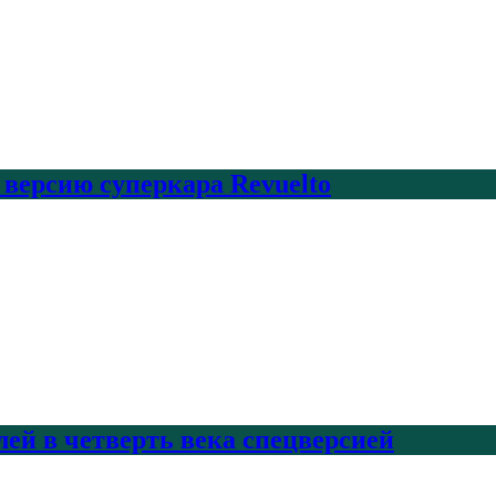
 версию суперкара Revuelto
лей в четверть века спецверсией