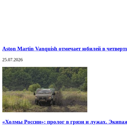
Aston Martin Vanquish отмечает юбилей в четверт
25.07.2026
«Холмы России»: пролог в грязи и лужах. Экипа