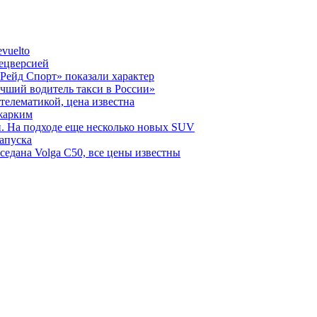
vuelto
пецверсией
Рейд Спорт» показали характер
чший водитель такси в России»
телематикой, цена известна
 жарким
н. На подходе еще несколько новых SUV
запуска
седана Volga C50, все цены известны