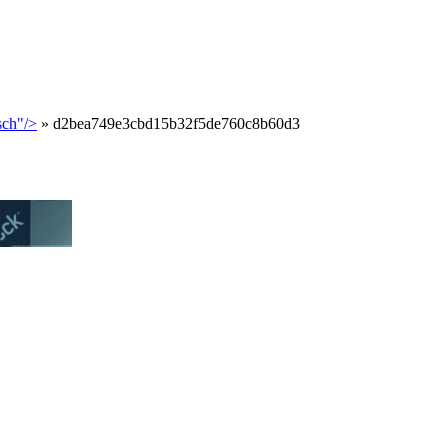
ch"/>
»
d2bea749e3cbd15b32f5de760c8b60d3