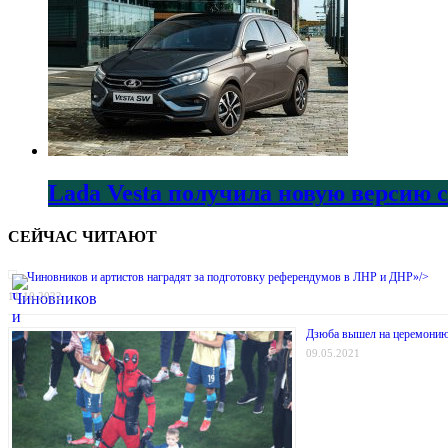
Lada Vesta получила новую версию 
СЕЙЧАС ЧИТАЮТ
Чиновников и артистов наградят за подготовку референдумов в ЛНР и ДНР»/>
11.10.2022
Дзюба вышел на церемонию 
09.05.2021