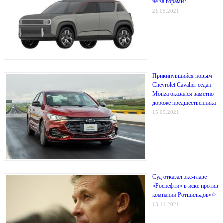
не за горами?
21.05.2021
Прикинувшийся новым
Chevrolet Cavalier седан
Monza оказался заметно
дороже предшественника
15.09.2021
Суд отказал экс-главе
«Роснефти» в иске против
компании Ротшильдов»/>
13.11.2021