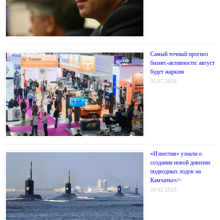
Самый точный прогноз
бизнес-активности: август
будет жарким
05.07.2026
«Известия» узнали о
создании новой дивизии
подводных лодок на
Камчатке»/>
20.02.2023