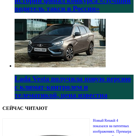
истории финал конкурса «Лучший
водитель такси в России»
Lada Vesta получила новую версию
с климат-контролем и
телематикой, цена известна
СЕЙЧАС ЧИТАЮТ
Новый Renault 4
показался на патентных
изображениях. Премьера