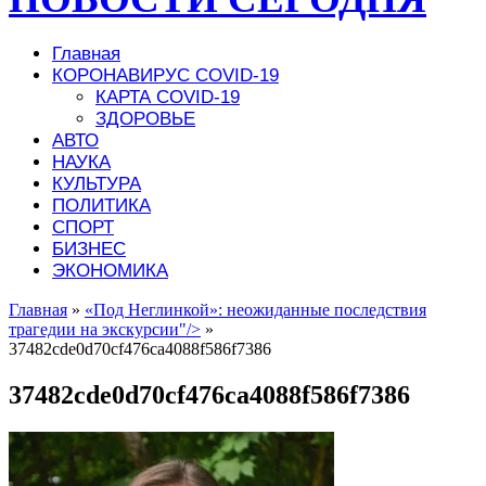
Главная
КОРОНАВИРУС COVID-19
КАРТА COVID-19
ЗДОРОВЬЕ
АВТО
НАУКА
КУЛЬТУРА
ПОЛИТИКА
СПОРТ
БИЗНЕС
ЭКОНОМИКА
Главная
»
«Под Неглинкой»: неожиданные последствия
трагедии на экскурсии"/>
»
37482cde0d70cf476ca4088f586f7386
37482cde0d70cf476ca4088f586f7386