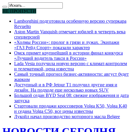
НЕ ПРОПУСТИ
Lamborghini подготовила особенную версию суперкара
Revuelto
Aston Martin Vanquish отмечает юбилей в четверть века
спецверсией
«Холмы России»: пролог в грязи и лужах. Экипажи
«ГАЗ Рейд Спорт» показали характер
Омск примет крупнейший в истории финал конкурса
«Лучший водитель такси в России»
Lada Vesta получила новую версию с климат-контролем
и телематикой, цена известна
Самый точный прогноз бизнес-активности: август будет
жарким
Доступный и в РФ Jetour T1 получил другие имя и
дизайн. На подходе еще несколько новых SUV
Большой седан BYD Seal 08: свежие изображения и дата
запуска
Стартовали продажи кроссоверов Volga K50, Volga K40
и седана Volga C50, все цены известны
Лукойл начал производство моторного масла Belgee
НОВОСТИ СЕГОДНЯ