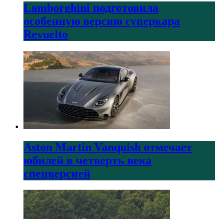
Lamborghini подготовила
особенную версию суперкара
Revuelto
Aston Martin Vanquish отмечает
юбилей в четверть века
спецверсией