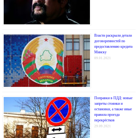
Власти раскрыли детали
договоренностей по
предоставлению кредита
Минску
09.01.2021
Поправки в ПДД: новые
запреты стоянки и
остановки, а также иные
правила проезда
перекрёстков
29.09.2021