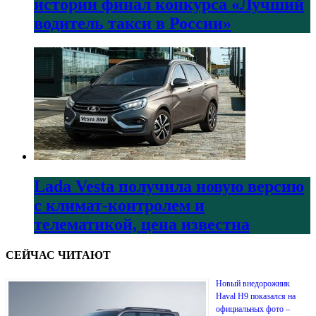
истории финал конкурса «Лучший
водитель такси в России»
Lada Vesta получила новую версию
с климат-контролем и
телематикой, цена известна
СЕЙЧАС ЧИТАЮТ
Новый внедорожник
Haval H9 показался на
официальных фото –