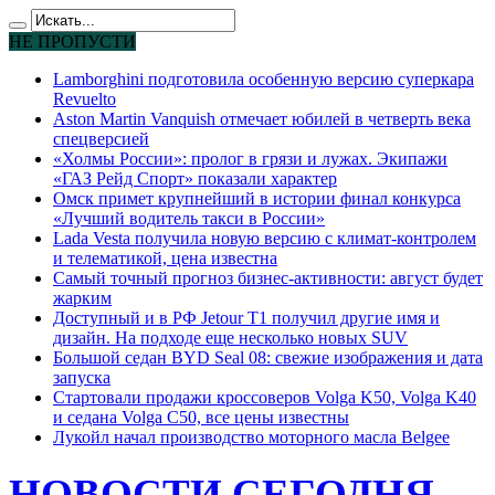
НЕ ПРОПУСТИ
Lamborghini подготовила особенную версию суперкара
Revuelto
Aston Martin Vanquish отмечает юбилей в четверть века
спецверсией
«Холмы России»: пролог в грязи и лужах. Экипажи
«ГАЗ Рейд Спорт» показали характер
Омск примет крупнейший в истории финал конкурса
«Лучший водитель такси в России»
Lada Vesta получила новую версию с климат-контролем
и телематикой, цена известна
Самый точный прогноз бизнес-активности: август будет
жарким
Доступный и в РФ Jetour T1 получил другие имя и
дизайн. На подходе еще несколько новых SUV
Большой седан BYD Seal 08: свежие изображения и дата
запуска
Стартовали продажи кроссоверов Volga K50, Volga K40
и седана Volga C50, все цены известны
Лукойл начал производство моторного масла Belgee
НОВОСТИ СЕГОДНЯ