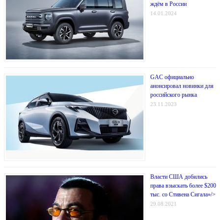
ждём в России
14.01.2024
GAC официально
анонсировал новинки для
российского рынка
23.11.2023
Власти США добились
права взыскать более $200
тыс. со Стивена Сигала»/>
29.08.2021