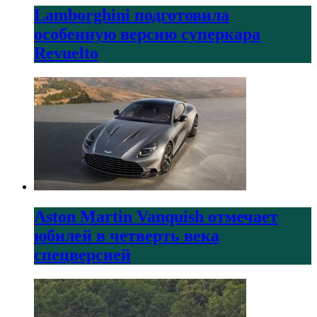
Lamborghini подготовила
особенную версию суперкара
Revuelto
Aston Martin Vanquish отмечает
юбилей в четверть века
спецверсией