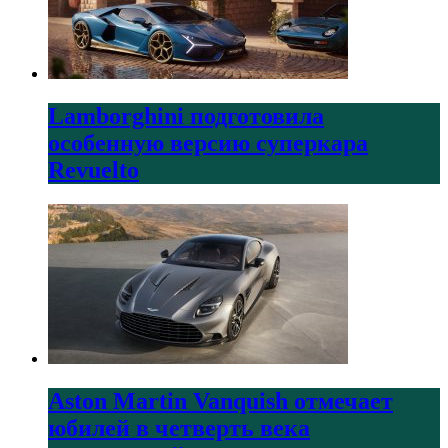
Lamborghini подготовила
особенную версию суперкара
Revuelto
Aston Martin Vanquish отмечает
юбилей в четверть века