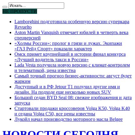
НЕ ПРОПУСТИ
Lamborghini подготовила особенную версию суперкара
Revuelto
Aston Martin Vanquish отмечает юбилей в четверть века
спецверсией
«Холмы России»: пролог в грязи и лужах. Экипажи
«ГАЗ Рейд Спорт» показали характер
Омск примет крупнейший в истории финал конкурса
«Лучший водитель такси в России»
Lada Vesta получила новую версию с климат-контролем
и телематикой, цена известна
Самый точный прогноз бизнес-активности: август будет
жарким
Доступный и в РФ Jetour T1 получил другие имя и
дизайн. На подходе еще несколько новых SUV
Большой седан BYD Seal 08: свежие изображения и дата
запуска
Стартовали продажи кроссоверов Volga K50, Volga K40
и седана Volga C50, все цены известны
Лукойл начал производство моторного масла Belgee
НОВОСТИ СЕГОДНЯ