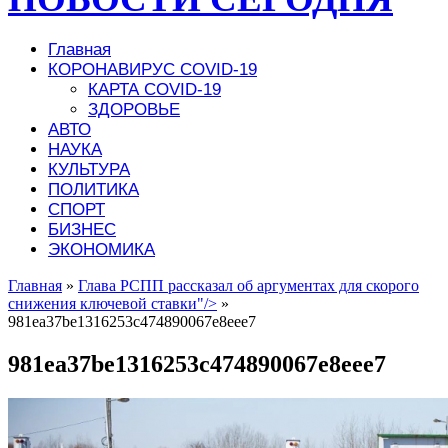
Главная
КОРОНАВИРУС COVID-19
КАРТА COVID-19
ЗДОРОВЬЕ
АВТО
НАУКА
КУЛЬТУРА
ПОЛИТИКА
СПОРТ
БИЗНЕС
ЭКОНОМИКА
Главная
»
Глава РСПП рассказал об аргументах для скорого
снижения ключевой ставки"/>
»
981ea37be1316253c474890067e8eee7
981ea37be1316253c474890067e8eee7