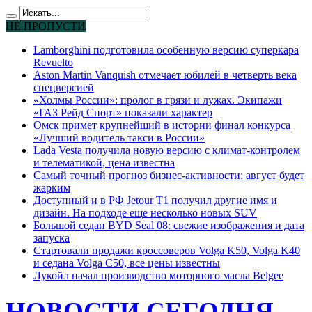
НЕ ПРОПУСТИ
Lamborghini подготовила особенную версию суперкара
Revuelto
Aston Martin Vanquish отмечает юбилей в четверть века
спецверсией
«Холмы России»: пролог в грязи и лужах. Экипажи
«ГАЗ Рейд Спорт» показали характер
Омск примет крупнейший в истории финал конкурса
«Лучший водитель такси в России»
Lada Vesta получила новую версию с климат-контролем
и телематикой, цена известна
Самый точный прогноз бизнес-активности: август будет
жарким
Доступный и в РФ Jetour T1 получил другие имя и
дизайн. На подходе еще несколько новых SUV
Большой седан BYD Seal 08: свежие изображения и дата
запуска
Стартовали продажи кроссоверов Volga K50, Volga K40
и седана Volga C50, все цены известны
Лукойл начал производство моторного масла Belgee
НОВОСТИ СЕГОДНЯ