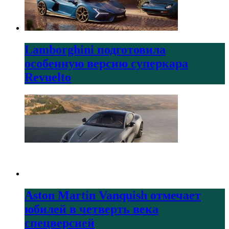
Lamborghini подготовила
особенную версию суперкара
Revuelto
Aston Martin Vanquish отмечает
юбилей в четверть века
спецверсией