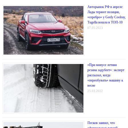
Авторынок РФ в апреле:
Лады теряют позиции,
«серебро» у Geely Coolray,
Tugella вошла в ТОП-10
07.05.2023
«При минусе летняя
резина задубеет»: эксперт
рассказал, когда
«переобувать» машину к
весне
25.03.2022
Песков заявил, что
официальных версий