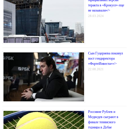
теракта в «Крокусе» еще
не называли»/>
28.03.2024
Сын Гуцериева покинул
пост гендиректора
«ФортеИнвеста»»/>
22.08.2021
Россияне Рублев и
Медведев сыграют в
финале теннисного
турнира в Дубае