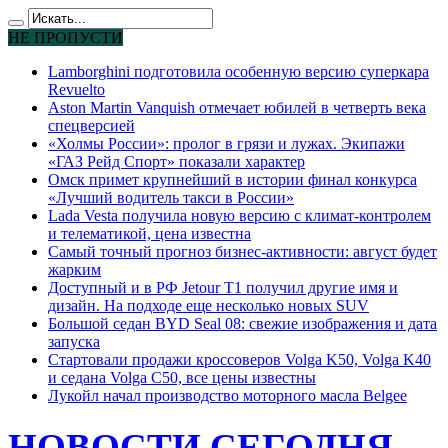
НЕ ПРОПУСТИ
Lamborghini подготовила особенную версию суперкара
Revuelto
Aston Martin Vanquish отмечает юбилей в четверть века
спецверсией
«Холмы России»: пролог в грязи и лужах. Экипажи
«ГАЗ Рейд Спорт» показали характер
Омск примет крупнейший в истории финал конкурса
«Лучший водитель такси в России»
Lada Vesta получила новую версию с климат-контролем
и телематикой, цена известна
Самый точный прогноз бизнес-активности: август будет
жарким
Доступный и в РФ Jetour T1 получил другие имя и
дизайн. На подходе еще несколько новых SUV
Большой седан BYD Seal 08: свежие изображения и дата
запуска
Стартовали продажи кроссоверов Volga K50, Volga K40
и седана Volga C50, все цены известны
Лукойл начал производство моторного масла Belgee
НОВОСТИ СЕГОДНЯ