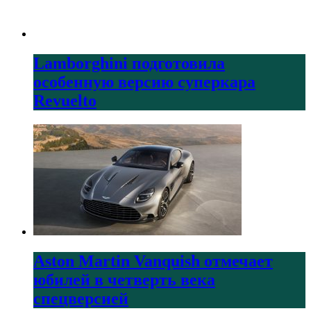
Lamborghini подготовила
особенную версию суперкара
Revuelto
Aston Martin Vanquish отмечает
юбилей в четверть века
спецверсией