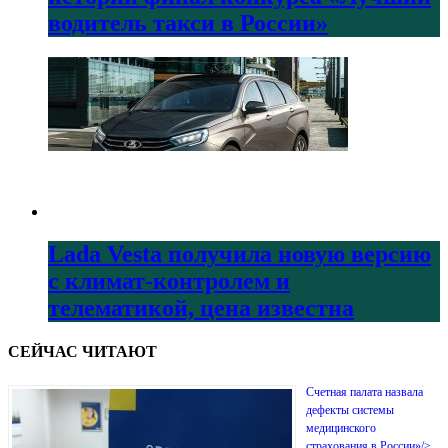
водитель такси в России»
Lada Vesta получила новую версию
с климат-контролем и
телематикой, цена известна
СЕЙЧАС ЧИТАЮТ
Счетная палата назвала
дефекты системы
медицинского
страхования в России»/>