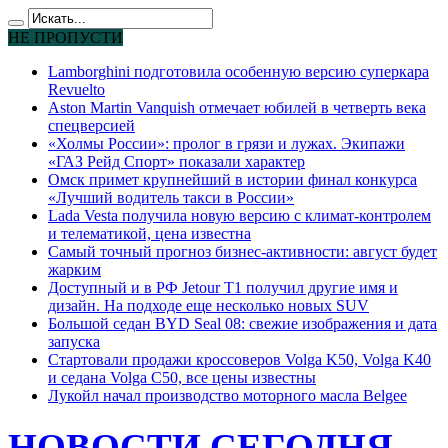
НЕ ПРОПУСТИ
Lamborghini подготовила особенную версию суперкара
Revuelto
Aston Martin Vanquish отмечает юбилей в четверть века
спецверсией
«Холмы России»: пролог в грязи и лужах. Экипажи
«ГАЗ Рейд Спорт» показали характер
Омск примет крупнейший в истории финал конкурса
«Лучший водитель такси в России»
Lada Vesta получила новую версию с климат-контролем
и телематикой, цена известна
Самый точный прогноз бизнес-активности: август будет
жарким
Доступный и в РФ Jetour T1 получил другие имя и
дизайн. На подходе еще несколько новых SUV
Большой седан BYD Seal 08: свежие изображения и дата
запуска
Стартовали продажи кроссоверов Volga K50, Volga K40
и седана Volga C50, все цены известны
Лукойл начал производство моторного масла Belgee
НОВОСТИ СЕГОДНЯ