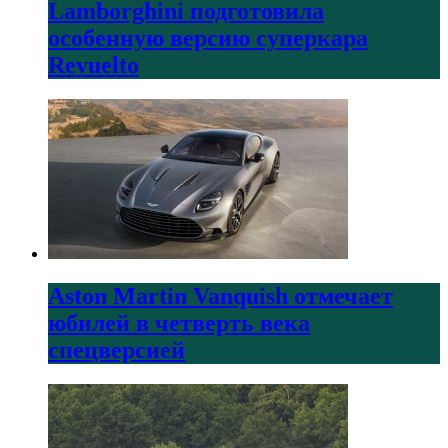
Lamborghini подготовила
особенную версию суперкара
Revuelto
Aston Martin Vanquish отмечает
юбилей в четверть века
спецверсией