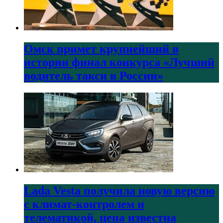
Омск примет крупнейший в
истории финал конкурса «Лучший
водитель такси в России»
Lada Vesta получила новую версию
с климат-контролем и
телематикой, цена известна