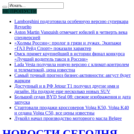
НЕ ПРОПУСТИ
Lamborghini подготовила особенную версию суперкара
Revuelto
Aston Martin Vanquish отмечает юбилей в четверть века
спецверсией
«Холмы России»: пролог в грязи и лужах. Экипажи
«ГАЗ Рейд Спорт» показали характер
Омск примет крупнейший в истории финал конкурса
«Лучший водитель такси в России»
Lada Vesta получила новую версию с климат-контролем
и телематикой, цена известна
Самый точный прогноз бизнес-активности: август будет
жарким
Доступный и в РФ Jetour T1 получил другие имя и
дизайн. На подходе еще несколько новых SUV
Большой седан BYD Seal 08: свежие изображения и дата
запуска
Стартовали продажи кроссоверов Volga K50, Volga K40
и седана Volga C50, все цены известны
Лукойл начал производство моторного масла Belgee
НОВОСТИ СЕГОДНЯ