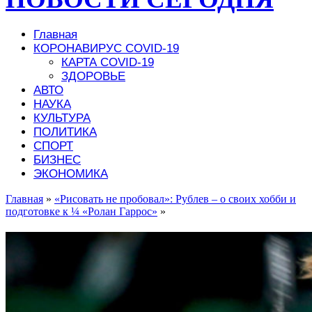
Главная
КОРОНАВИРУС COVID-19
КАРТА COVID-19
ЗДОРОВЬЕ
АВТО
НАУКА
КУЛЬТУРА
ПОЛИТИКА
СПОРТ
БИЗНЕС
ЭКОНОМИКА
Главная
»
«Рисовать не пробовал»: Рублев – о своих хобби и
подготовке к ¼ «Ролан Гаррос»
»