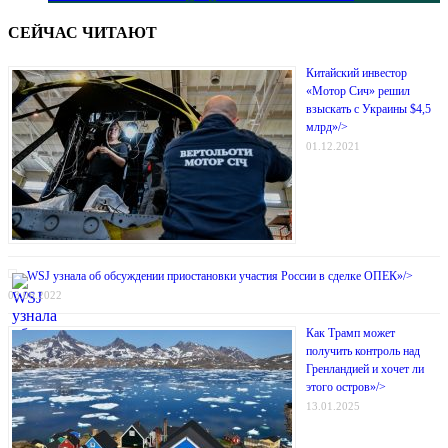
СЕЙЧАС ЧИТАЮТ
Китайский инвестор
«Мотор Сич» решил
взыскать с Украины $4,5
млрд»/>
01.12.2021
WSJ узнала об обсуждении приостановки участия России в сделке ОПЕК»/>
03.06.2022
Как Трамп может
получить контроль над
Гренландией и хочет ли
этого остров»/>
13.01.2025