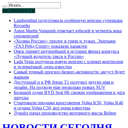
НЕ ПРОПУСТИ
Lamborghini подготовила особенную версию суперкара
Revuelto
Aston Martin Vanquish отмечает юбилей в четверть века
спецверсией
«Холмы России»: пролог в грязи и лужах. Экипажи
«ГАЗ Рейд Спорт» показали характер
Омск примет крупнейший в истории финал конкурса
«Лучший водитель такси в России»
Lada Vesta получила новую версию с климат-контролем
и телематикой, цена известна
Самый точный прогноз бизнес-активности: август будет
жарким
Доступный и в РФ Jetour T1 получил другие имя и
дизайн. На подходе еще несколько новых SUV
Большой седан BYD Seal 08: свежие изображения и дата
запуска
Стартовали продажи кроссоверов Volga K50, Volga K40
и седана Volga C50, все цены известны
Лукойл начал производство моторного масла Belgee
НОВОСТИ СЕГОДНЯ