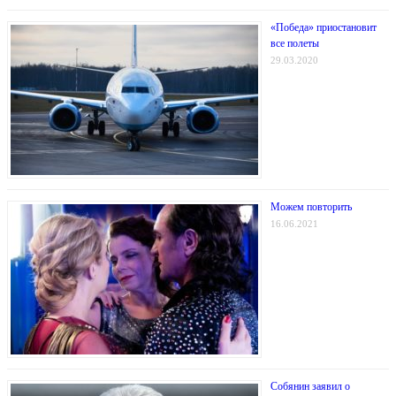
«Победа» приостановит
все полеты
29.03.2020
Можем повторить
16.06.2021
Собянин заявил о