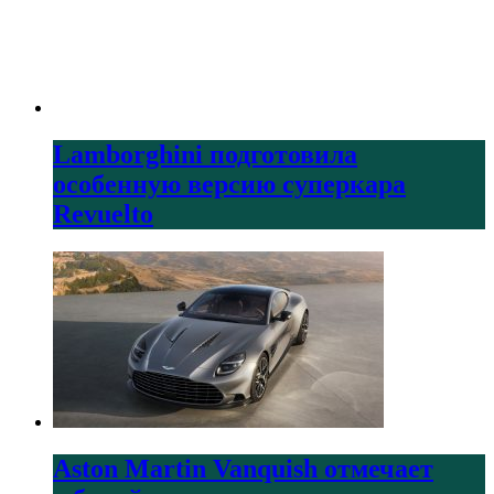
Lamborghini подготовила
особенную версию суперкара
Revuelto
Aston Martin Vanquish отмечает