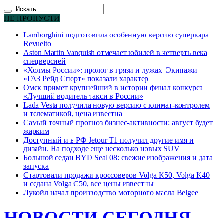
НЕ ПРОПУСТИ
Lamborghini подготовила особенную версию суперкара
Revuelto
Aston Martin Vanquish отмечает юбилей в четверть века
спецверсией
«Холмы России»: пролог в грязи и лужах. Экипажи
«ГАЗ Рейд Спорт» показали характер
Омск примет крупнейший в истории финал конкурса
«Лучший водитель такси в России»
Lada Vesta получила новую версию с климат-контролем
и телематикой, цена известна
Самый точный прогноз бизнес-активности: август будет
жарким
Доступный и в РФ Jetour T1 получил другие имя и
дизайн. На подходе еще несколько новых SUV
Большой седан BYD Seal 08: свежие изображения и дата
запуска
Стартовали продажи кроссоверов Volga K50, Volga K40
и седана Volga C50, все цены известны
Лукойл начал производство моторного масла Belgee
НОВОСТИ СЕГОДНЯ