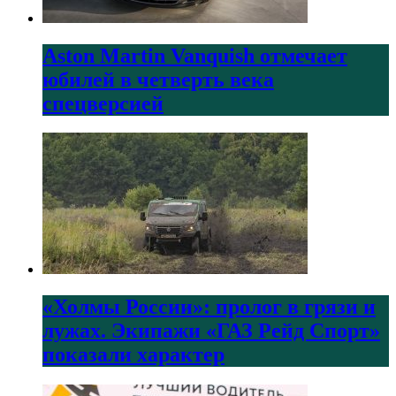
Aston Martin Vanquish отмечает
юбилей в четверть века
спецверсией
«Холмы России»: пролог в грязи и
лужах. Экипажи «ГАЗ Рейд Спорт»
показали характер