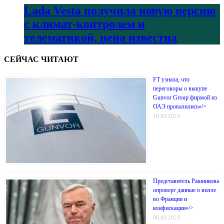
Lada Vesta получила новую версию
с климат-контролем и
телематикой, цена известна
СЕЙЧАС ЧИТАЮТ
FT узнала, что
переговоры о выкупе
Gunvor Group фирмой из
ОАЭ провалились»/>
10.03.2023
Представитель Рашникова
опроверг данные о вилле
во Франции и
конфискации»/>
06.03.2023