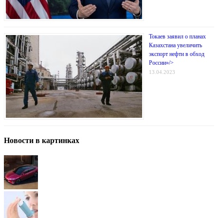
Токаев заявил о планах
Казахстана увеличить
экспорт нефти в обход
России»/>
13.04.2023
Новости в картинках