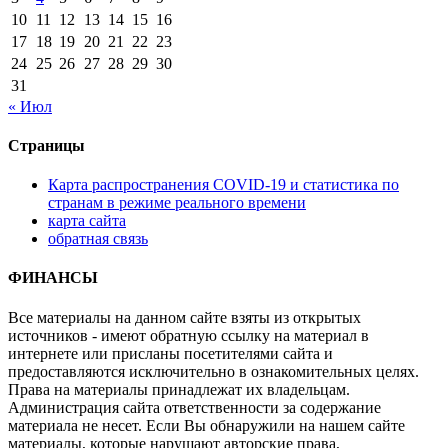
10
11
12
13
14
15
16
17
18
19
20
21
22
23
24
25
26
27
28
29
30
31
« Июл
Страницы
Карта распространения COVID-19 и статистика по
странам в режиме реального времени
карта сайта
обратная связь
ФИНАНСЫ
Все материалы на данном сайте взяты из открытых
источников - имеют обратную ссылку на материал в
интернете или присланы посетителями сайта и
предоставляются исключительно в ознакомительных целях.
Права на материалы принадлежат их владельцам.
Администрация сайта ответственности за содержание
материала не несет. Если Вы обнаружили на нашем сайте
материалы, которые нарушают авторские права,