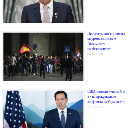
Протестующие в Бишкеке
штурмовали здание
Госкомитета
нацбезопасности
06.10.2020
США назвали «этапы А и
Б» по прекращению
конфликта на Украине»/>
17.03.2025