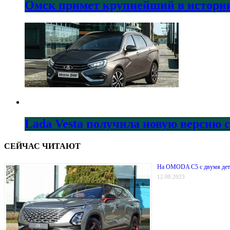
Омск примет крупнейший в истории
Lada Vesta получила новую версию 
СЕЙЧАС ЧИТАЮТ
На OMODA C5 с двумя деть
12.08.2023