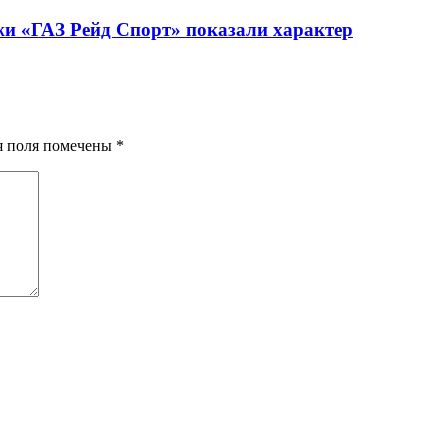
жи «ГАЗ Рейд Спорт» показали характер
ия поля помечены
*