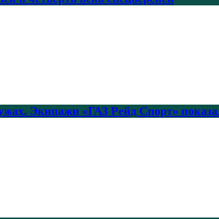
лужах. Экипажи «ГАЗ Рейд Спорт» показа