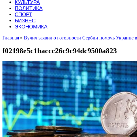
КУЛЬТУРА
ПОЛИТИКА
СПОРТ
БИЗНЕС
ЭКОНОМИКА
Главная
»
Вучич заявил о готовности Сербии помочь Украине в
f02198e5c1baccc26c9c94dc9500a823