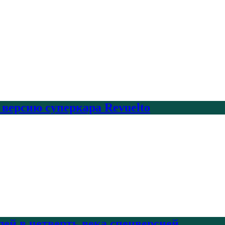
 версию суперкара Revuelto
лей в четверть века спецверсией