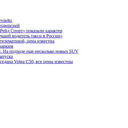
vuelto
пецверсией
Рейд Спорт» показали характер
чший водитель такси в России»
телематикой, цена известна
 жарким
н. На подходе еще несколько новых SUV
запуска
седана Volga C50, все цены известны