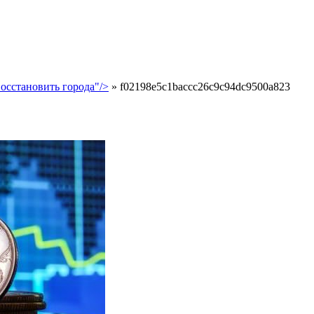
осстановить города"/>
»
f02198e5c1baccc26c9c94dc9500a823