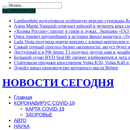
НЕ ПРОПУСТИ
Lamborghini подготовила особенную версию суперкара Re
Aston Martin Vanquish отмечает юбилей в четверть века с
«Холмы России»: пролог в грязи и лужах. Экипажи «ГАЗ 
Омск примет крупнейший в истории финал конкурса «Лу
Lada Vesta получила новую версию с климат-контролем и 
Самый точный прогноз бизнес-активности: август будет
Доступный и в РФ Jetour T1 получил другие имя и дизай
Большой седан BYD Seal 08: свежие изображения и дата 
Стартовали продажи кроссоверов Volga K50, Volga K40 и 
Лукойл начал производство моторного масла Belgee
НОВОСТИ СЕГОДНЯ
Главная
КОРОНАВИРУС COVID-19
КАРТА COVID-19
ЗДОРОВЬЕ
АВТО
НАУКА