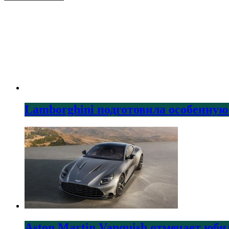
Lamborghini подготовила особенную
Aston Martin Vanquish отмечает юби