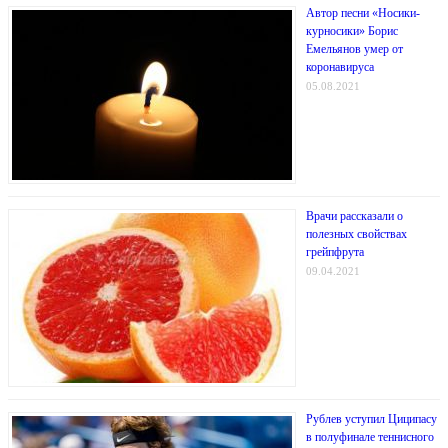
Автор песни «Носики-
курносики» Борис
Емельянов умер от
коронавируса
05.08.2021
Врачи рассказали о
полезных свойствах
грейпфрута
09.04.2021
Рублев уступил Циципасу
в полуфинале теннисного