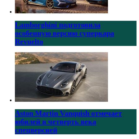
Lamborghini подготовила
особенную версию суперкара
Revuelto
Aston Martin Vanquish отмечает
юбилей в четверть века
спецверсией