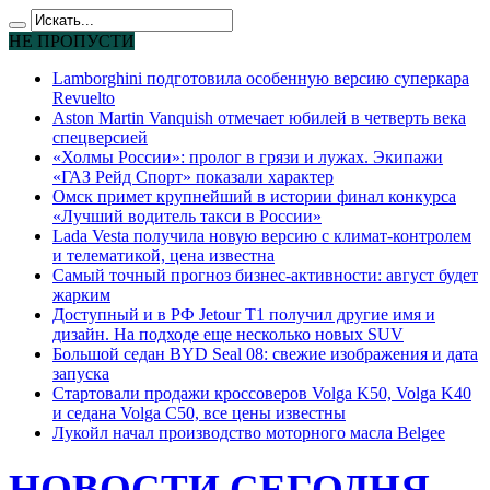
НЕ ПРОПУСТИ
Lamborghini подготовила особенную версию суперкара
Revuelto
Aston Martin Vanquish отмечает юбилей в четверть века
спецверсией
«Холмы России»: пролог в грязи и лужах. Экипажи
«ГАЗ Рейд Спорт» показали характер
Омск примет крупнейший в истории финал конкурса
«Лучший водитель такси в России»
Lada Vesta получила новую версию с климат-контролем
и телематикой, цена известна
Самый точный прогноз бизнес-активности: август будет
жарким
Доступный и в РФ Jetour T1 получил другие имя и
дизайн. На подходе еще несколько новых SUV
Большой седан BYD Seal 08: свежие изображения и дата
запуска
Стартовали продажи кроссоверов Volga K50, Volga K40
и седана Volga C50, все цены известны
Лукойл начал производство моторного масла Belgee
НОВОСТИ СЕГОДНЯ