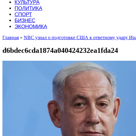
КУЛЬТУРА
ПОЛИТИКА
СПОРТ
БИЗНЕС
ЭКОНОМИКА
Главная
»
NBC узнал о подготовке США к ответному удару Ир
d6bdec6cda1874a040424232ea1fda24