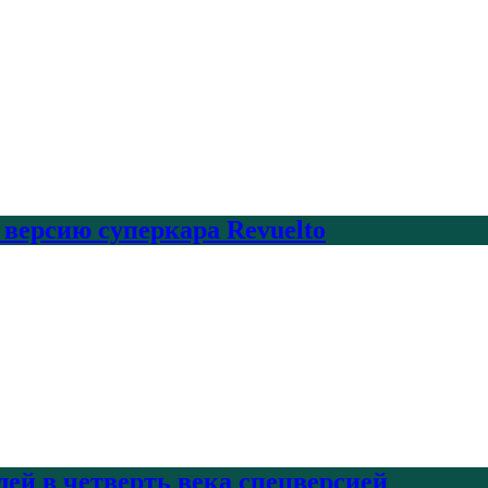
 версию суперкара Revuelto
лей в четверть века спецверсией