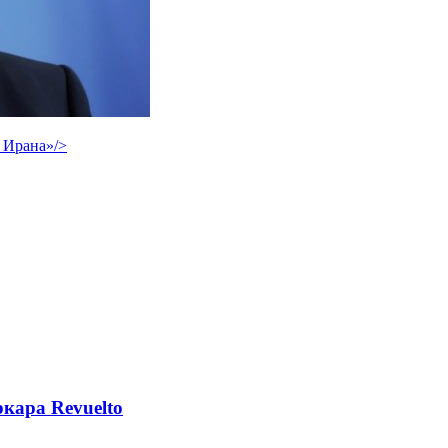
 Ирана»/>
кара Revuelto