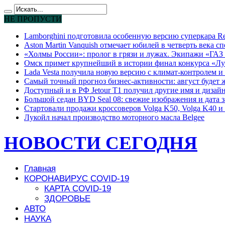
НЕ ПРОПУСТИ
Lamborghini подготовила особенную версию суперкара Re
Aston Martin Vanquish отмечает юбилей в четверть века с
«Холмы России»: пролог в грязи и лужах. Экипажи «ГАЗ 
Омск примет крупнейший в истории финал конкурса «Лу
Lada Vesta получила новую версию с климат-контролем и 
Самый точный прогноз бизнес-активности: август будет
Доступный и в РФ Jetour T1 получил другие имя и дизай
Большой седан BYD Seal 08: свежие изображения и дата 
Стартовали продажи кроссоверов Volga K50, Volga K40 и 
Лукойл начал производство моторного масла Belgee
НОВОСТИ СЕГОДНЯ
Главная
КОРОНАВИРУС COVID-19
КАРТА COVID-19
ЗДОРОВЬЕ
АВТО
НАУКА