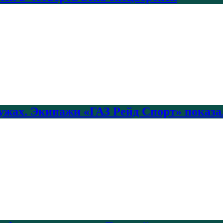
лужах. Экипажи «ГАЗ Рейд Спорт» показа