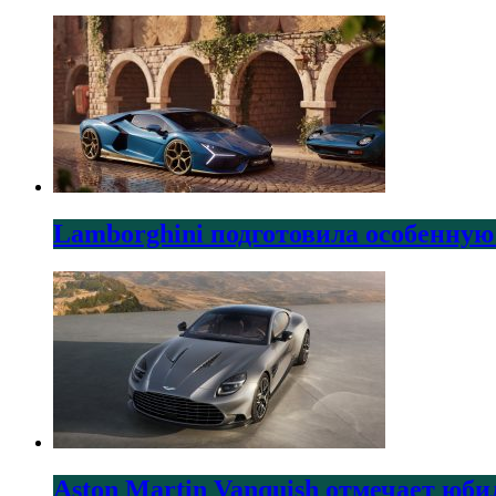
Lamborghini подготовила особенную
Aston Martin Vanquish отмечает юби