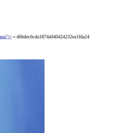
ана"/>
»
d6bdec6cda1874a040424232ea1fda24