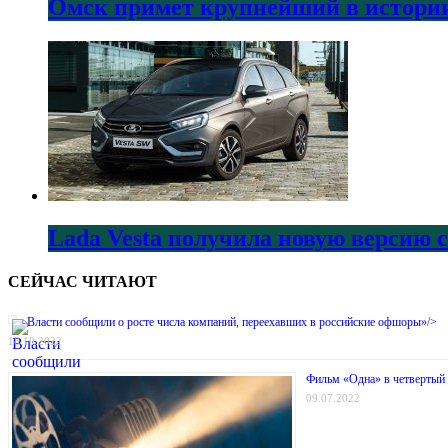
Омск примет крупнейший в истории
Lada Vesta получила новую версию 
СЕЙЧАС ЧИТАЮТ
Власти сообщили о росте числа компаний, переехавших в российские офшоры»/>
18.10.2022
Фильм «Одна» в четвертый 
09.07.2022