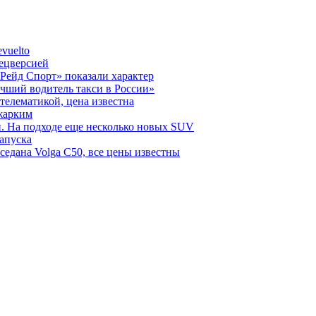
vuelto
пецверсией
Рейд Спорт» показали характер
чший водитель такси в России»
телематикой, цена известна
 жарким
н. На подходе еще несколько новых SUV
запуска
седана Volga C50, все цены известны