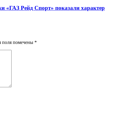
жи «ГАЗ Рейд Спорт» показали характер
ия поля помечены
*