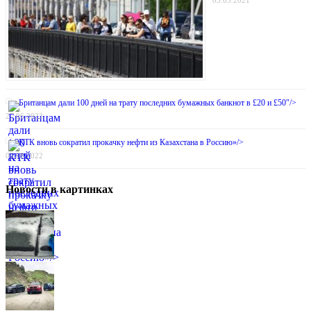
Британцам дали 100 дней на трату последних бумажных банкнот в £20 и £50″/>
27.06.2022
КТК вновь сократил прокачку нефти из Казахстана в Россию»/>
05.08.2022
Новости в картинках