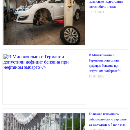
правильно подготовить
автомобиль к зиме
09.11.2021
В Минэкономики
Германии допустили
дефицит бензина при
нефтяном эмбарго»/>
10.05.2022
Голикова напомнила
работодателям о зарплате
за выходные с 4 по 7 мая
03.05.2021