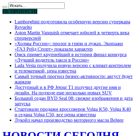
НЕ ПРОПУСТИ
Lamborghini подготовила особенную версию суперкара
Revuelto
Aston Martin Vanquish отмечает юбилей в четверть века
спецверсией
«Холмы России»: пролог в грязи и лужах. Экипажи
«ГАЗ Рейд Спорт» показали характер
Омск примет крупнейший в истории финал конкурса
«Лучший водитель такси в России»
Lada Vesta получила новую версию с климат-контролем
и телематикой, цена известна
Самый точный прогноз бизнес-активности: август будет
жарким
Доступный и в РФ Jetour T1 получил другие имя и
дизайн. На подходе еще несколько новых SUV
Большой седан BYD Seal 08: свежие изображения и дата
запуска
Стартовали продажи кроссоверов Volga K50, Volga K40
и седана Volga C50, все цены известны
Лукойл начал производство моторного масла Belgee
НОВОСТИ СЕГОДНЯ