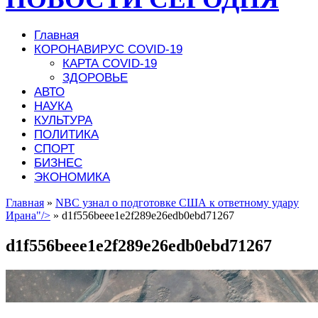
Главная
КОРОНАВИРУС COVID-19
КАРТА COVID-19
ЗДОРОВЬЕ
АВТО
НАУКА
КУЛЬТУРА
ПОЛИТИКА
СПОРТ
БИЗНЕС
ЭКОНОМИКА
Главная
»
NBC узнал о подготовке США к ответному удару
Ирана"/>
»
d1f556beee1e2f289e26edb0ebd71267
d1f556beee1e2f289e26edb0ebd71267