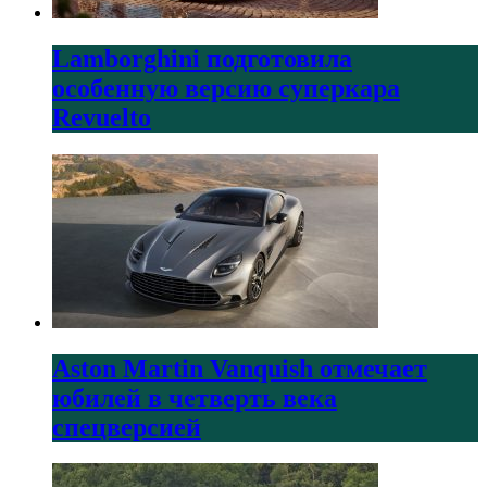
Lamborghini подготовила
особенную версию суперкара
Revuelto
Aston Martin Vanquish отмечает
юбилей в четверть века
спецверсией