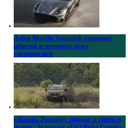
Aston Martin Vanquish отмечает
юбилей в четверть века
спецверсией
«Холмы России»: пролог в грязи и
лужах. Экипажи «ГАЗ Рейд Спорт»