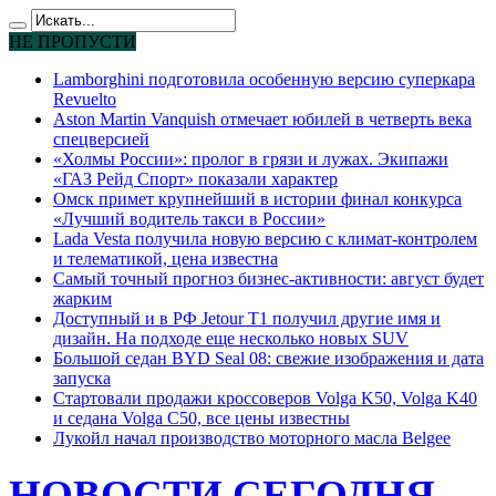
НЕ ПРОПУСТИ
Lamborghini подготовила особенную версию суперкара
Revuelto
Aston Martin Vanquish отмечает юбилей в четверть века
спецверсией
«Холмы России»: пролог в грязи и лужах. Экипажи
«ГАЗ Рейд Спорт» показали характер
Омск примет крупнейший в истории финал конкурса
«Лучший водитель такси в России»
Lada Vesta получила новую версию с климат-контролем
и телематикой, цена известна
Самый точный прогноз бизнес-активности: август будет
жарким
Доступный и в РФ Jetour T1 получил другие имя и
дизайн. На подходе еще несколько новых SUV
Большой седан BYD Seal 08: свежие изображения и дата
запуска
Стартовали продажи кроссоверов Volga K50, Volga K40
и седана Volga C50, все цены известны
Лукойл начал производство моторного масла Belgee
НОВОСТИ СЕГОДНЯ