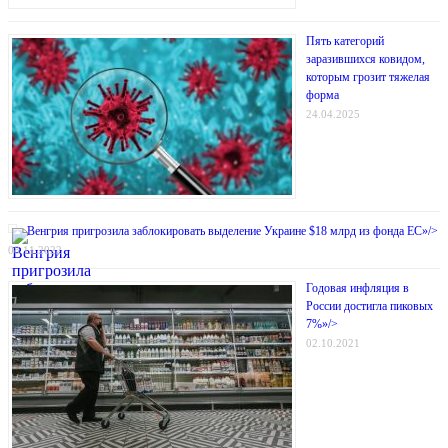
Пять категорий
заразившихся ковидом,
которым грозит тяжелая
форма
24.04.2025
Венгрия пригрозила заблокировать выделение Украине $18 млрд из фонда ЕС»/>
08.11.2022
Годовая инфляция в
России достигла пиковых
7%»/>
02.10.2021