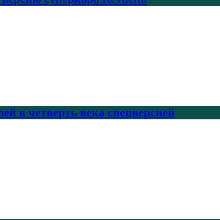
лей в четверть века спецверсией