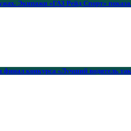
лужах. Экипажи «ГАЗ Рейд Спорт» показа
 финал конкурса «Лучший водитель так