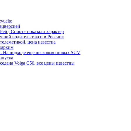
vuelto
пецверсией
Рейд Спорт» показали характер
чший водитель такси в России»
телематикой, цена известна
 жарким
н. На подходе еще несколько новых SUV
запуска
седана Volga C50, все цены известны