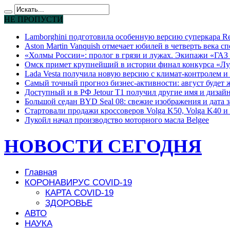
НЕ ПРОПУСТИ
Lamborghini подготовила особенную версию суперкара Re
Aston Martin Vanquish отмечает юбилей в четверть века с
«Холмы России»: пролог в грязи и лужах. Экипажи «ГАЗ 
Омск примет крупнейший в истории финал конкурса «Лу
Lada Vesta получила новую версию с климат-контролем и 
Самый точный прогноз бизнес-активности: август будет
Доступный и в РФ Jetour T1 получил другие имя и дизай
Большой седан BYD Seal 08: свежие изображения и дата 
Стартовали продажи кроссоверов Volga K50, Volga K40 и 
Лукойл начал производство моторного масла Belgee
НОВОСТИ СЕГОДНЯ
Главная
КОРОНАВИРУС COVID-19
КАРТА COVID-19
ЗДОРОВЬЕ
АВТО
НАУКА