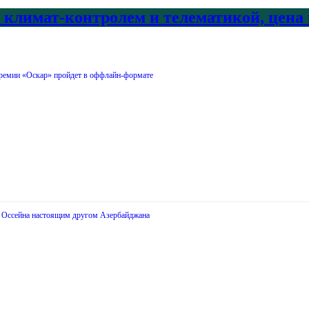
с климат-контролем и телематикой, цена
ремии «Оскар» пройдет в оффлайн-формате
а Оссейна настоящим другом Азербайджана