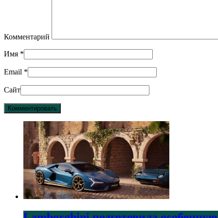
Комментарий
Имя
*
Email
*
Сайт
Lamborghini подготовила особенную