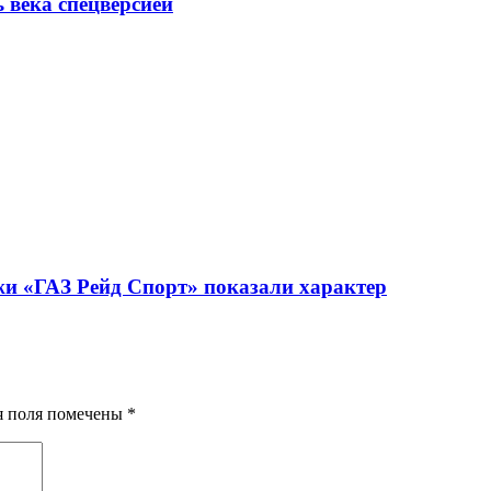
ь века спецверсией
жи «ГАЗ Рейд Спорт» показали характер
ия поля помечены
*