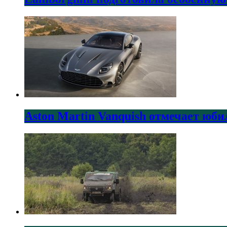
Aston Martin Vanquish отмечает юби