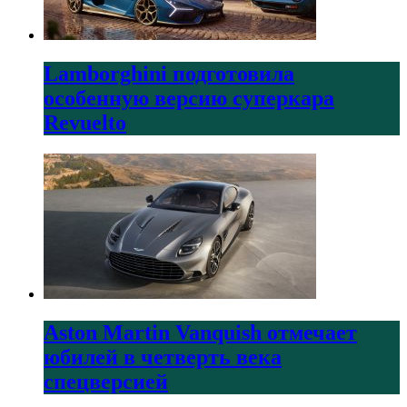
Lamborghini подготовила
особенную версию суперкара
Revuelto
Aston Martin Vanquish отмечает
юбилей в четверть века
спецверсией