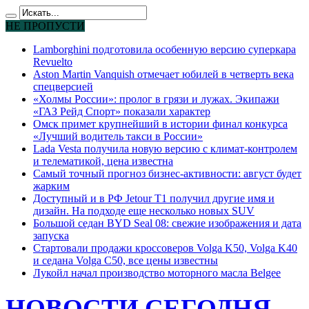
НЕ ПРОПУСТИ
Lamborghini подготовила особенную версию суперкара
Revuelto
Aston Martin Vanquish отмечает юбилей в четверть века
спецверсией
«Холмы России»: пролог в грязи и лужах. Экипажи
«ГАЗ Рейд Спорт» показали характер
Омск примет крупнейший в истории финал конкурса
«Лучший водитель такси в России»
Lada Vesta получила новую версию с климат-контролем
и телематикой, цена известна
Самый точный прогноз бизнес-активности: август будет
жарким
Доступный и в РФ Jetour T1 получил другие имя и
дизайн. На подходе еще несколько новых SUV
Большой седан BYD Seal 08: свежие изображения и дата
запуска
Стартовали продажи кроссоверов Volga K50, Volga K40
и седана Volga C50, все цены известны
Лукойл начал производство моторного масла Belgee
НОВОСТИ СЕГОДНЯ