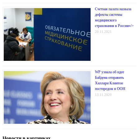
Счетная палата назвала
дефекты системы
медицинского
страхования в России»/>
20.11.2021
WP узнала об идее
Байдена отправить
Хиллари Клинтон
постпредом в ООН
13.11.2020
Новости в картинках