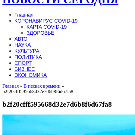
Главная
КОРОНАВИРУС COVID-19
КАРТА COVID-19
ЗДОРОВЬЕ
АВТО
НАУКА
КУЛЬТУРА
ПОЛИТИКА
СПОРТ
БИЗНЕС
ЭКОНОМИКА
Главная
»
В песках времени
»
b2f20cfff595668d32e7d6b8f6d67fa8
b2f20cfff595668d32e7d6b8f6d67fa8