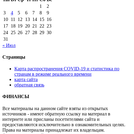
1
2
3
4
5
6
7
8
9
10
11
12
13
14
15
16
17
18
19
20
21
22
23
24
25
26
27
28
29
30
31
« Июл
Страницы
Карта распространения COVID-19 и статистика по
странам в режиме реального времени
карта сайта
обратная связь
ФИНАНСЫ
Все материалы на данном сайте взяты из открытых
источников - имеют обратную ссылку на материал в
интернете или присланы посетителями сайта и
предоставляются исключительно в ознакомительных целях.
Права на материалы принадлежат их владельцам.