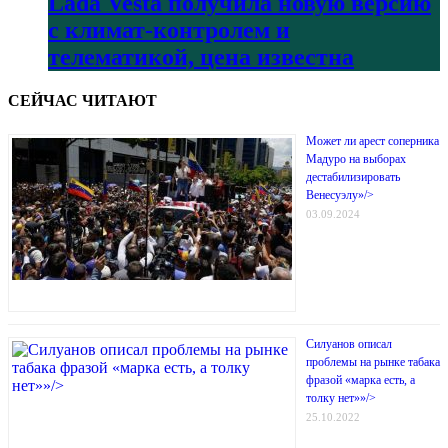
Lada Vesta получила новую версию
с климат-контролем и
телематикой, цена известна
СЕЙЧАС ЧИТАЮТ
Может ли арест соперника
Мадуро на выборах
дестабилизировать
Венесуэлу»/>
03.09.2024
Силуанов описал
проблемы на рынке табака
фразой «марка есть, а
толку нет»»/>
25.10.2022