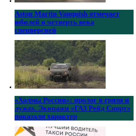
Aston Martin Vanquish отмечает
юбилей в четверть века
спецверсией
«Холмы России»: пролог в грязи и
лужах. Экипажи «ГАЗ Рейд Спорт»
показали характер