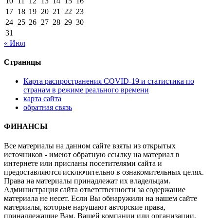
10
11
12
13
14
15
16
17
18
19
20
21
22
23
24
25
26
27
28
29
30
31
« Июл
Страницы
Карта распространения COVID-19 и статистика по
странам в режиме реального времени
карта сайта
обратная связь
ФИНАНСЫ
Все материалы на данном сайте взяты из открытых
источников - имеют обратную ссылку на материал в
интернете или присланы посетителями сайта и
предоставляются исключительно в ознакомительных целях.
Права на материалы принадлежат их владельцам.
Администрация сайта ответственности за содержание
материала не несет. Если Вы обнаружили на нашем сайте
материалы, которые нарушают авторские права,
принадлежащие Вам, Вашей компании или организации,