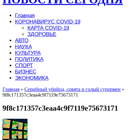
Главная
КОРОНАВИРУС COVID-19
КАРТА COVID-19
ЗДОРОВЬЕ
АВТО
НАУКА
КУЛЬТУРА
ПОЛИТИКА
СПОРТ
БИЗНЕС
ЭКОНОМИКА
Главная
»
Серийный убийца, совята и голый супермен
»
9f8c171357c3eaa4c9f7119e75673171
9f8c171357c3eaa4c9f7119e75673171