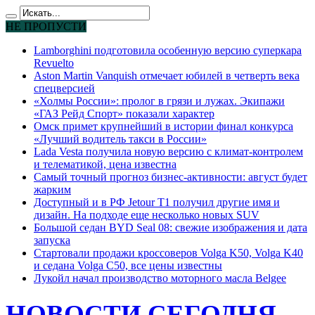
НЕ ПРОПУСТИ
Lamborghini подготовила особенную версию суперкара
Revuelto
Aston Martin Vanquish отмечает юбилей в четверть века
спецверсией
«Холмы России»: пролог в грязи и лужах. Экипажи
«ГАЗ Рейд Спорт» показали характер
Омск примет крупнейший в истории финал конкурса
«Лучший водитель такси в России»
Lada Vesta получила новую версию с климат-контролем
и телематикой, цена известна
Самый точный прогноз бизнес-активности: август будет
жарким
Доступный и в РФ Jetour T1 получил другие имя и
дизайн. На подходе еще несколько новых SUV
Большой седан BYD Seal 08: свежие изображения и дата
запуска
Стартовали продажи кроссоверов Volga K50, Volga K40
и седана Volga C50, все цены известны
Лукойл начал производство моторного масла Belgee
НОВОСТИ СЕГОДНЯ