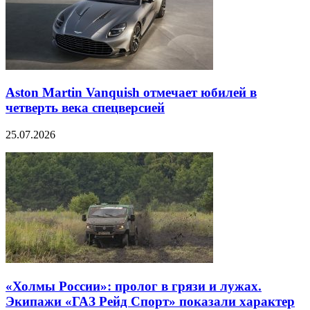
Aston Martin Vanquish отмечает юбилей в
четверть века спецверсией
25.07.2026
«Холмы России»: пролог в грязи и лужах.
Экипажи «ГАЗ Рейд Спорт» показали характер