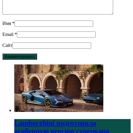
Имя
*
Email
*
Сайт
Lamborghini подготовила
особенную версию суперкара