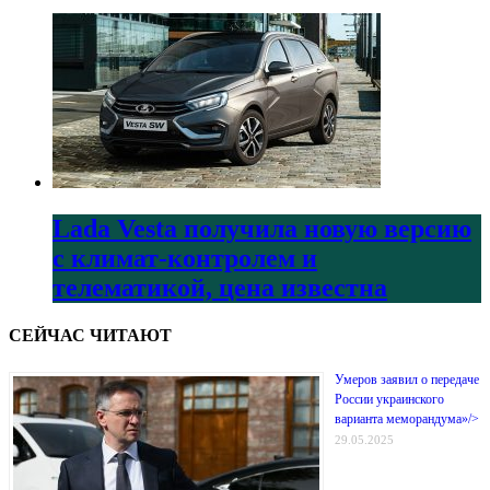
Lada Vesta получила новую версию
с климат-контролем и
телематикой, цена известна
СЕЙЧАС ЧИТАЮТ
Умеров заявил о передаче
России украинского
варианта меморандума»/>
29.05.2025