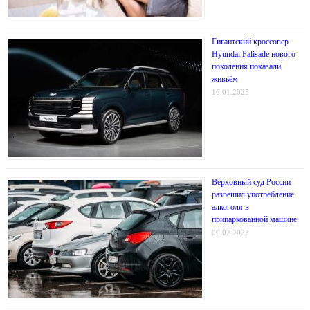
Гигантский кроссовер
Hyundai Palisade нового
поколения показали
живьём
16.01.2025
Верховный суд России
разрешил употребление
алкоголя в
припаркованной машине
09.02.2023