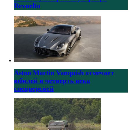
Revuelto
Aston Martin Vanquish отмечает
юбилей в четверть века
спецверсией