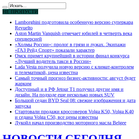
НЕ ПРОПУСТИ
Lamborghini подготовила особенную версию суперкара
Revuelto
Aston Martin Vanquish отмечает юбилей в четверть века
спецверсией
«Холмы России»: пролог в грязи и лужах. Экипажи
«ГАЗ Рейд Спорт» показали характер
Омск примет крупнейший в истории финал конкурса
«Лучший водитель такси в России»
Lada Vesta получила новую версию с климат-контролем
и телематикой, цена известна
Самый точный прогноз бизнес-активности: август будет
жарким
Доступный и в РФ Jetour T1 получил другие имя и
дизайн. На подходе еще несколько новых SUV
Большой седан BYD Seal 08: свежие изображения и дата
запуска
Стартовали продажи кроссоверов Volga K50, Volga K40
и седана Volga C50, все цены известны
Лукойл начал производство моторного масла Belgee
НОВОСТИ СЕГОДНЯ